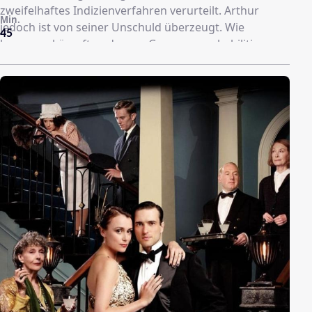
zweifelhaftes Indizienverfahren verurteilt. Arthur
Min.
jedoch ist von seiner Unschuld überzeugt. Wie
45
besessen kämpft er darum, George zu rehabilitieren
und den wahren Täter zu finden.