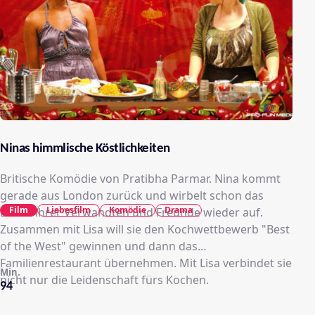
Ninas himmlische Köstlichkeiten
Britische Komödie von Pratibha Parmar. Nina kommt
gerade aus London zurück und wirbelt schon das
Film
Liebesfilm
Komödie
Drama
Leben ihrer Verwandten und Freunde wieder auf.
Zusammen mit Lisa will sie den Kochwettbewerb "Best
of the West" gewinnen und dann das
Familienrestaurant übernehmen. Mit Lisa verbindet sie
Min.
nicht nur die Leidenschaft fürs Kochen.
94