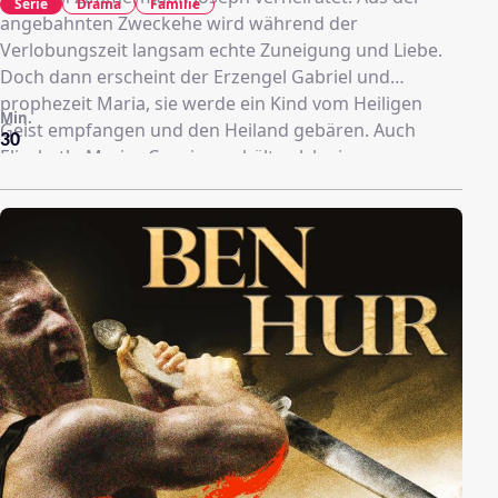
Serie
Drama
Familie
angebahnten Zweckehe wird während der
Verlobungszeit langsam echte Zuneigung und Liebe.
Doch dann erscheint der Erzengel Gabriel und
prophezeit Maria, sie werde ein Kind vom Heiligen
Min.
Geist empfangen und den Heiland gebären. Auch
30
Elisabeth, Marias Cousine, erhält solch eine
Prophezeiung. Als beide Frauen schließlich
unübersehbar schwanger sind und Elisabeth noch vor
Maria ein Kind zur Welt bringt, ist Joseph am Boden
zerstört. Was soll er auch glauben? Aber Joseph ist
bereit, seine vermeintlich untreue Frau zu ihrem
Schutz mit in seinen Heimatort Bethlehem zu nehmen
...