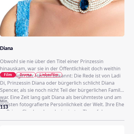
Diana
Obwohl sie nie über den Titel einer Prinzessin
hinauskam, war sie in der Öffentlichkeit doch weithin
Film
Drama
Liebesfilm
als Königin der Herzen bekannt: Die Rede ist von Ladi
Di, Prinzessin Diana oder bürgerlich schlicht Diana
Spencer, als sie noch nicht Teil der bürgerlichen Familie
war. Eine Zeit lang galt Diana als berühmteste und am
Min.
meisten fotografierte Persönlichkeit der Welt. Ihre Ehe
113
zu Prince Charles, dem designierten Thronfolger
Großbritanniens, mochte zwar gescheitert sein, doch
dies tat der Popularität von Diana keinen Abbruch. Das
Biobic Diana konzentriert sich auf die Affäre Dianas