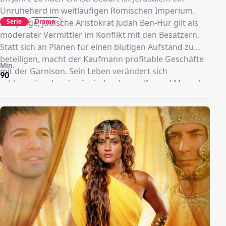
Unruheherd im weitläufigen Römischen Imperium.
Serie
Drama
Der junge, jüdische Aristokrat Judah Ben-Hur gilt als
moderater Vermittler im Konflikt mit den Besatzern.
Statt sich an Plänen für einen blutigen Aufstand zu
beteiligen, macht der Kaufmann profitable Geschäfte
Min.
mit der Garnison. Sein Leben verändert sich
90
schlagartig, als sein römischer Jugendfreund Messala
als Militär-Tribun des neuen Statthalters Pontius
Pilatus in die Stadt zurückkehrt. Ein harmloser Unfall
wird zum Verhängnis...