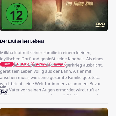
Der Lauf seines Lebens
Milkha lebt mit seiner Familie in einem kleinen,
idyllischen Dorf und genießt seine Kindheit. Als eines
Film
Historie
Action
Drama
Tages der indo-pakistanische Bürgerkrieg ausbricht,
gerät sein Leben völlig aus der Bahn. Als er mit
ansehen muss, wie seine gesamte Familie getötet
wird, bricht seine Welt für immer zusammen. Bevor
Min.
sein Vater vor seinen Augen ermordet wird, ruft er
146
Milkha zu, dass er weglaufen soll. Die Worte „Lauf
Milkha, lauf“ begleiten ihn sein ganzes Leben. Obwohl
Milkha noch lange nicht erwachsen ist, muss er sein
Leben ab jetzt selbst in die Hand nehmen. Weil er kein