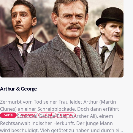
Arthur & George
Zermürbt vom Tod seiner Frau leidet Arthur (Martin
Clunes) an einer Schreibblockade. Doch dann erfährt
Serie
Mystery
Krimi
Drama
er vom Schicksal George Edaljis (Arsher Ali), einem
Rechtsanwalt indischer Herkunft. Der junge Mann
wird beschuldigt, Vieh getötet zu haben und durch ein