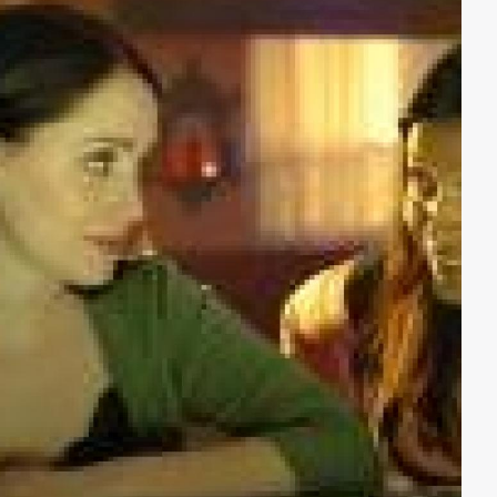
Geld hat, muss er sein Essen stehlen – bis er an einem
Wettrennen teilnimmt und als Sieger daraus
hervorgeht. Scheinbar hat der Junge, mit dem
schweren Schicksal seine Berufung gefunden. Er wird
zu einem weltberühmten Sportler und geht als „The
Flying Sihh“ in die Geschichte ein.