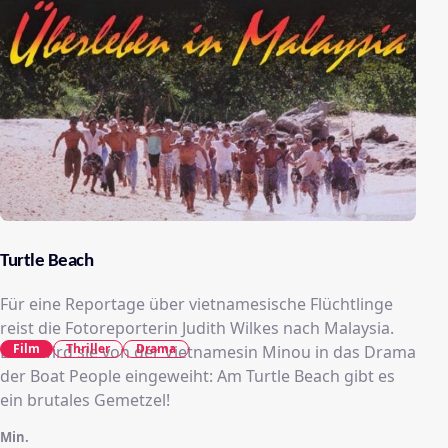
Turtle Beach
Für eine Reportage über vietnamesische Flüchtlinge
reist die Fotoreporterin Judith Wilkes nach Malaysia.
Film
Thriller
Drama
Dort wird sie von der Vietnamesin Minou in das Drama
der Boat People eingeweiht: Am Turtle Beach gibt es
ein brutales Gemetzel!
Min.