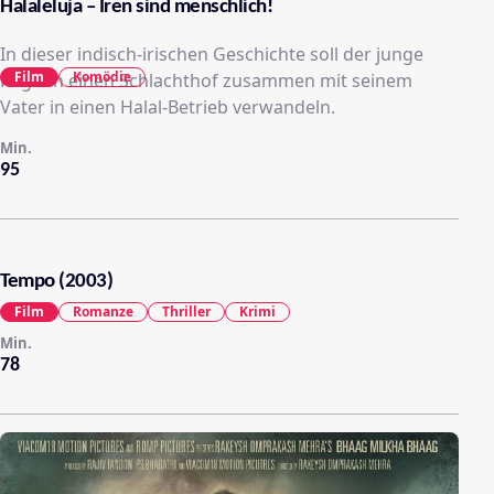
Halaleluja – Iren sind menschlich!
In dieser indisch-irischen Geschichte soll der junge
Film
Komödie
Ragdan einen Schlachthof zusammen mit seinem
Vater in einen Halal-Betrieb verwandeln.
Min.
95
Tempo (2003)
Film
Romanze
Thriller
Krimi
Min.
78