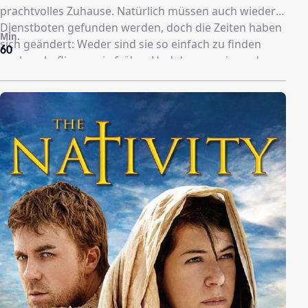
prachtvolles Zuhause. Natürlich müssen auch wieder
Dienstboten gefunden werden, doch die Zeiten haben
Min.
sich geändert: Weder sind sie so einfach zu finden
60
noch so beflissen wie früher. Und der grassierende
Faschismus sorgt für so manches Zerwürfnis.