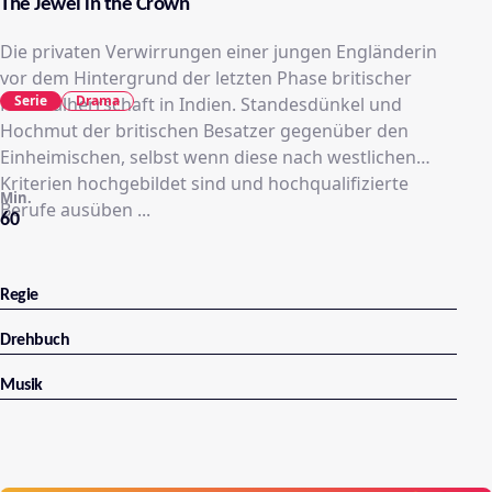
The Jewel in the Crown
Die privaten Verwirrungen einer jungen Engländerin
vor dem Hintergrund der letzten Phase britischer
Serie
Drama
Kolonialherrschaft in Indien. Standesdünkel und
Hochmut der britischen Besatzer gegenüber den
Einheimischen, selbst wenn diese nach westlichen
Kriterien hochgebildet sind und hochqualifizierte
Min.
Berufe ausüben ...
60
Regie
Drehbuch
Musik