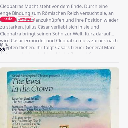
Cleopatras Macht steht vor dem Ende. Durch eine
enge Bindung zum Römischen Reich versucht sie, an
Serie
Drama
den alten Ruhm anzuknüpfen und ihre Position wieder
zu stärken. Julius Cäsar verliebt sich in sie und
Cleopatra bringt seinen Sohn zur Welt. Kurz darauf
wird Cäsar ermordet und Cleopatra muss zurück nach
Min.
Ägypten fliehen. Ihr folgt Cäsars treuer General Marc
85
Anton und schon bald verbindet ihn und Cleopatra
mehr als nur gegenseitige Hochachtung. Doch dem
Ränkespiel und den Intrigen Roms sind beide nicht
gewachsen.