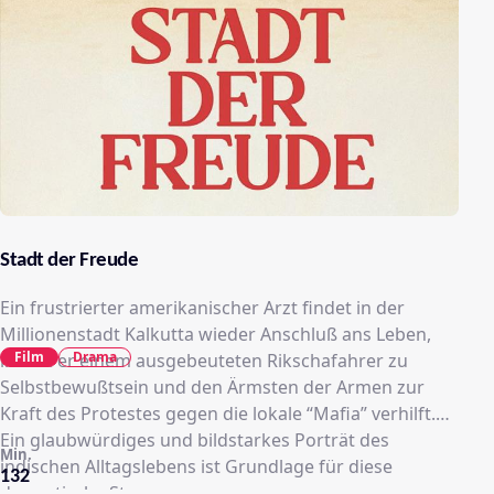
Stadt der Freude
Ein frustrierter amerikanischer Arzt findet in der
Millionenstadt Kalkutta wieder Anschluß ans Leben,
Film
Drama
indem er einem ausgebeuteten Rikschafahrer zu
Selbstbewußtsein und den Ärmsten der Armen zur
Kraft des Protestes gegen die lokale “Mafia” verhilft.
Ein glaubwürdiges und bildstarkes Porträt des
Min.
indischen Alltagslebens ist Grundlage für diese
132
dramatische Story.