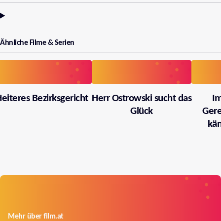
Ähnliche Filme & Serien
eiteres Bezirksgericht
Herr Ostrowski sucht das
I
Glück
Gere
käm
Mehr über film.at