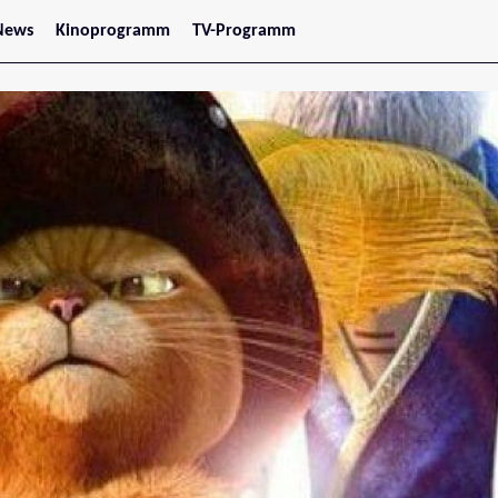
News
Kinoprogramm
TV-Programm
tars
Jetzt im Kino
treaming
Demnächst im Kino
Wien
Niederösterreich
Oberösterreich
Steiermark
Burgenland
Kärnten
Salzburg
Tirol
Vorarlberg