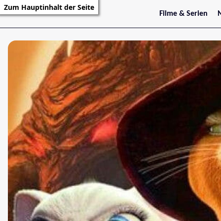
Zum Hauptinhalt der Seite
Filme & Serien
Trailer
S
Kritiken
S
Filmarchiv
Serienarchiv