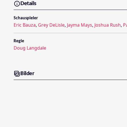
Details
Schauspieler
Eric Bauza
,
Grey DeLisle
,
Jayma Mays
,
Joshua Rush
,
P
Regie
Doug Langdale
Bilder