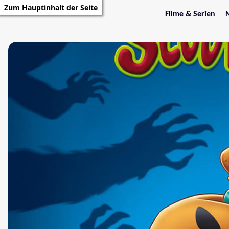
Zum Hauptinhalt der Seite
Filme & Serien
Trailer
S
Kritiken
S
Filmarchiv
Serienarchiv