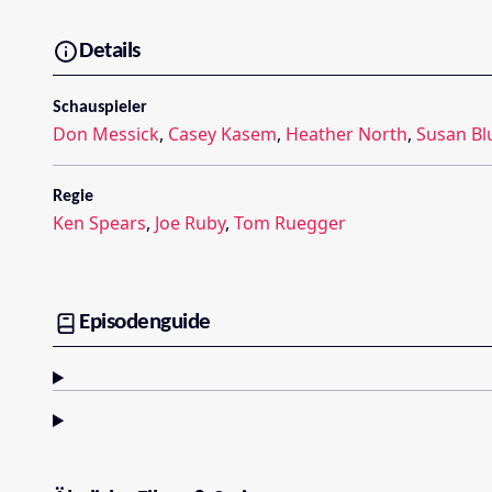
Details
Schauspieler
Don Messick
,
Casey Kasem
,
Heather North
,
Susan Bl
Regie
Ken Spears
,
Joe Ruby
,
Tom Ruegger
Episodenguide