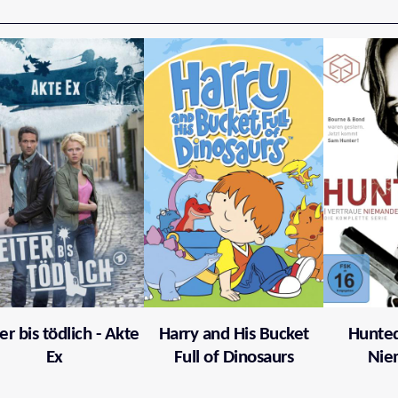
er bis tödlich - Akte
Harry and His Bucket
Hunted
Ex
Full of Dinosaurs
Nie