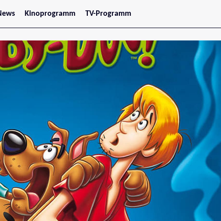
News
Kinoprogramm
TV-Programm
tars
Jetzt im Kino
treaming
Demnächst im Kino
Wien
Niederösterreich
Oberösterreich
Steiermark
Burgenland
Kärnten
Salzburg
Tirol
Vorarlberg