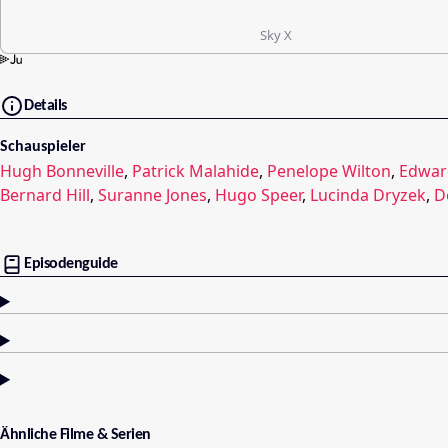
Sky X
Details
Schauspieler
Hugh Bonneville
,
Patrick Malahide
,
Penelope Wilton
,
Edwar
Bernard Hill
,
Suranne Jones
,
Hugo Speer
,
Lucinda Dryzek
,
D
Episodenguide
Ähnliche Filme & Serien