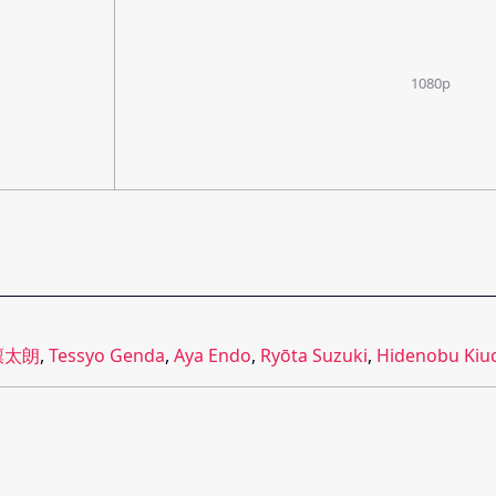
1080p
凜太朗
,
Tessyo Genda
,
Aya Endo
,
Ryōta Suzuki
,
Hidenobu Kiu