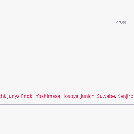
€ 7.99
chi
,
Junya Enoki
,
Yoshimasa Hosoya
,
Junichi Suwabe
,
Kenjiro