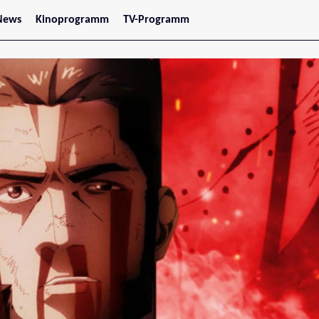
News
Kinoprogramm
TV-Programm
tars
Jetzt im Kino
treaming
Demnächst im Kino
Wien
Niederösterreich
Oberösterreich
Steiermark
Burgenland
Kärnten
Salzburg
Tirol
Vorarlberg