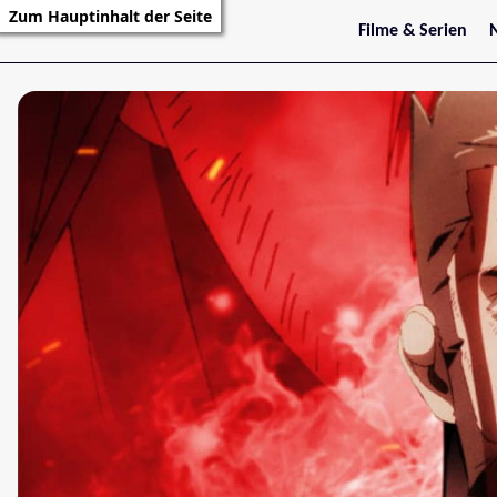
Zum Hauptinhalt der Seite
Filme & Serien
Trailer
S
Kritiken
S
Filmarchiv
Serienarchiv