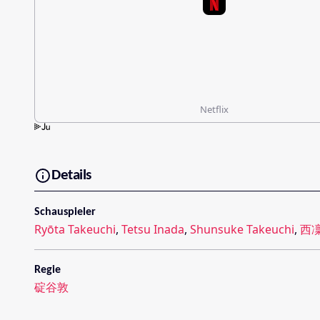
Netflix
Details
Schauspieler
Ryōta Takeuchi
,
Tetsu Inada
,
Shunsuke Takeuchi
,
西
Regie
碇谷敦