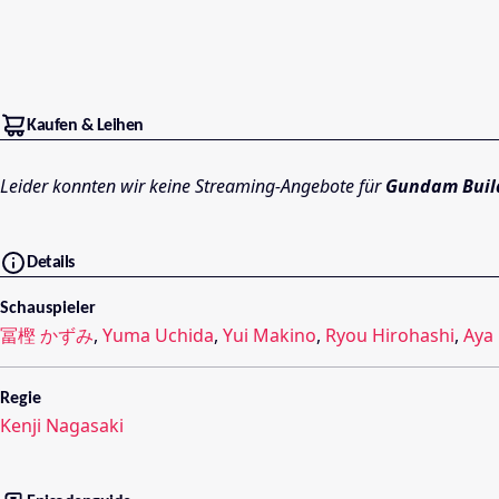
Kaufen & Leihen
Leider konnten wir keine Streaming-Angebote für
Gundam Build
Details
Schauspieler
冨樫 かずみ
,
Yuma Uchida
,
Yui Makino
,
Ryou Hirohashi
,
Aya
Regie
Kenji Nagasaki