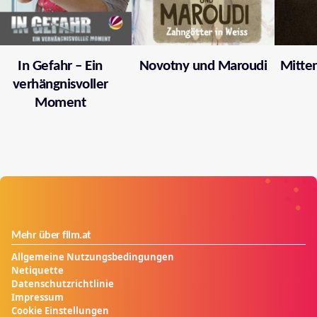
In Gefahr – Ein
Novotny und Maroudi
Mitten
verhängnisvoller
Moment
Mehr über film.at
Allgemeine Nutzungsbedingungen
Netiquette
Datenschutzrichtlinie
Impressum
Cookie Einstellungen