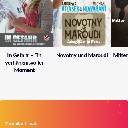
In Gefahr – Ein
Novotny und Maroudi
Mitten
verhängnisvoller
Moment
Mehr über film.at