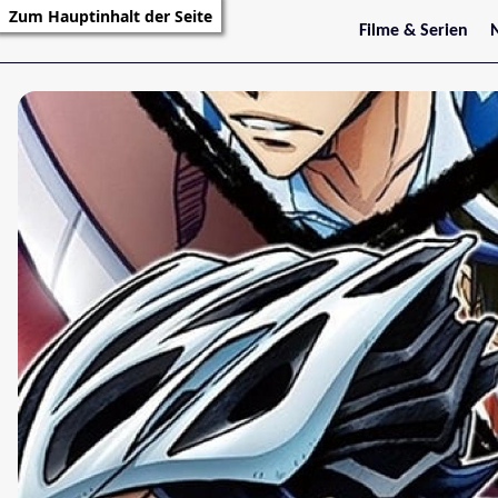
Zum Hauptinhalt der Seite
Filme & Serien
Trailer
S
Kritiken
S
Filmarchiv
Serienarchiv