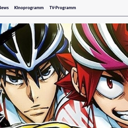
News
Kinoprogramm
TV-Programm
tars
Jetzt im Kino
treaming
Demnächst im Kino
Wien
Niederösterreich
Oberösterreich
Steiermark
Burgenland
Kärnten
Salzburg
Tirol
Vorarlberg