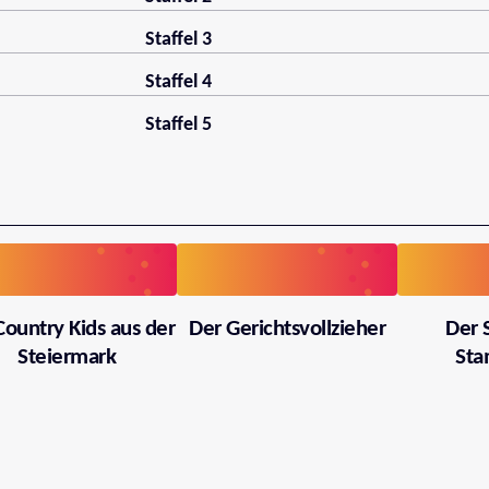
Staffel 3
Staffel 4
Staffel 5
Country Kids aus der
Der Gerichtsvollzieher
Der 
Steiermark
Sta