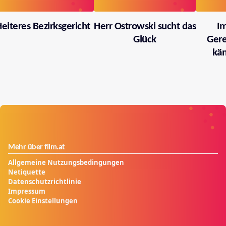
eiteres Bezirksgericht
Herr Ostrowski sucht das
I
Glück
Gere
käm
Mehr über film.at
Allgemeine Nutzungsbedingungen
Netiquette
Datenschutzrichtlinie
Impressum
Cookie Einstellungen