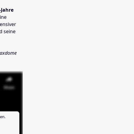
-Jahre
ine
ensiver
d seine
 Maxdome
en.