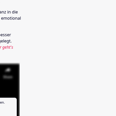
.
nz in die
h emotional
besser
elegt.
r geht's
en.