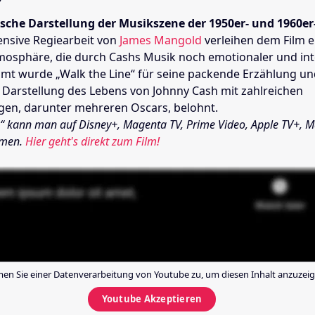
sche Darstellung der Musikszene der 1950er- und 1960er
tensive Regiearbeit von
James Mangold
verleihen dem Film e
mosphäre, die durch Cashs Musik noch emotionaler und int
amt wurde „Walk the Line“ für seine packende Erzählung un
 Darstellung des Lebens von Johnny Cash mit zahlreichen
en, darunter mehreren Oscars, belohnt.
e“ kann man auf Disney+, Magenta TV, Prime Video, Apple TV+,
amen.
Hier geht's direkt zum Film!
en Sie einer Datenverarbeitung von
Youtube
zu, um diesen Inhalt anzuzeig
Youtube
Akzeptieren