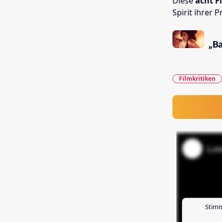
Diese
acht F
Spirit ihrer 
„Ba
Filmkritiken
Stimm