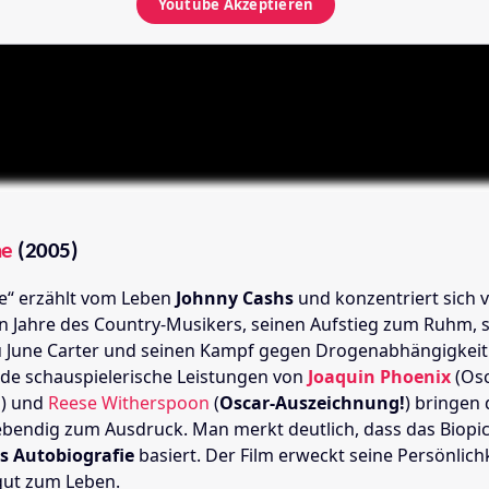
Youtube
Akzeptieren
ne
(2005)
ne“ erzählt vom Leben
Johnny Cashs
und konzentriert sich v
en Jahre des Country-Musikers, seinen Aufstieg zum Ruhm, 
 June Carter und seinen Kampf gegen Drogenabhängigkeit
e schauspielerische Leistungen von
Joaquin Phoenix
(Osc
) und
Reese Witherspoon
(
Oscar-Auszeichnung!
) bringen 
ebendig zum Ausdruck. Man merkt deutlich, dass das Biopic
s Autobiografie
basiert. Der Film erweckt seine Persönlich
gut zum Leben.