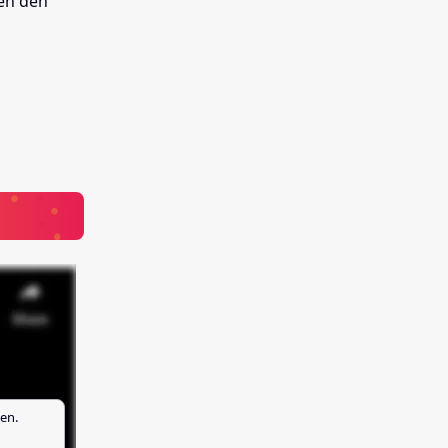
gen den
en.