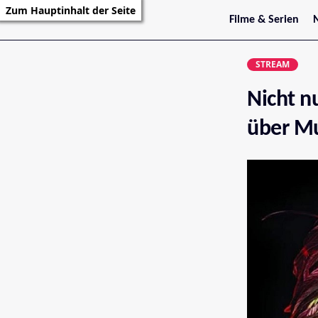
Zum Hauptinhalt der Seite
Filme & Serien
Trailer
S
Kritiken
S
STREAM
Filmarchiv
Serienarchiv
Nicht n
über Mu