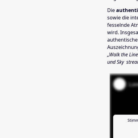
Die
authenti
sowie die in
fesselnde At
wird. Insges
authentische
Auszeichnung
„Walk the Lin
und Sky stre
Stimm