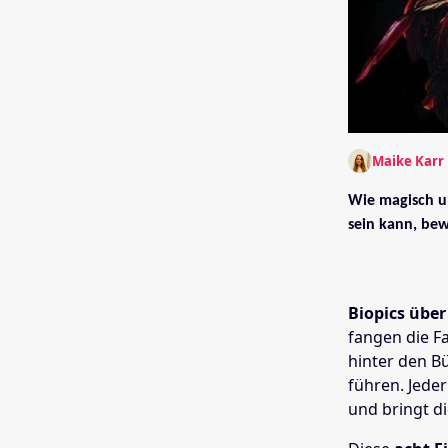
Maike Karr
Wie magisch un
sein kann, bew
Biopics übe
fangen die F
hinter den B
führen. Jede
und bringt d