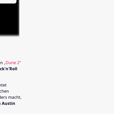
on
„Dune 2“
ck'n'Roll
htet
ichen
ders macht,
n
Austin
e