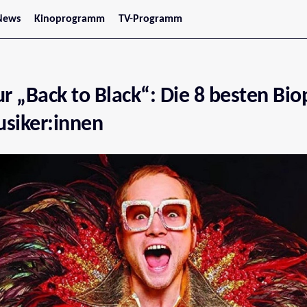
News
Kinoprogramm
TV-Programm
tars
Jetzt im Kino
treaming
Demnächst im Kino
Wien
Niederösterreich
ur „Back to Black“: Die 8 besten Bio
Oberösterreich
Steiermark
Burgenland
siker:innen
Kärnten
Salzburg
Tirol
Vorarlberg