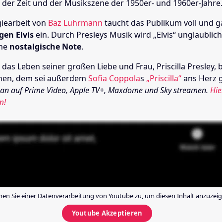
 der Zeit und der Musikszene der 1950er- und 1960er-Jahre
iearbeit von
Baz Luhrmann
taucht das Publikum voll und ga
gen Elvis
ein. Durch Presleys Musik wird „Elvis“ unglaublic
ine
nostalgische Note
.
 das Leben seiner großen Liebe und Frau, Priscilla Presley, 
nen, dem sei außerdem
Sofia Coppola
s
„Priscilla“
ans Herz g
man auf Prime Video, Apple TV+, Maxdome und Sky streamen.
Hie
m!
en Sie einer Datenverarbeitung von
Youtube
zu, um diesen Inhalt anzuzeig
Youtube
Akzeptieren