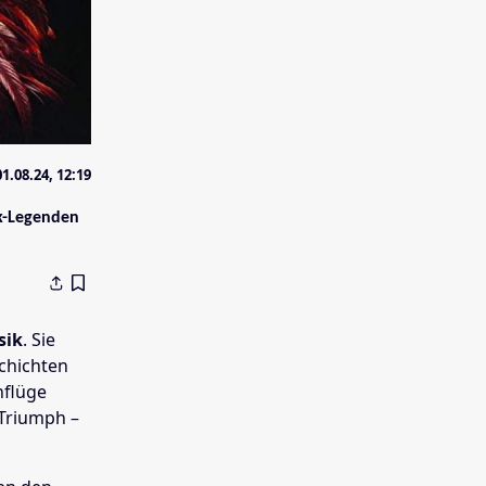
01.08.24, 12:19
ik-Legenden
sik
. Sie
schichten
nflüge
 Triumph –