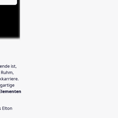
ende ist,
m Ruhm,
kkarriere.
igartige
Elementen
s Elton