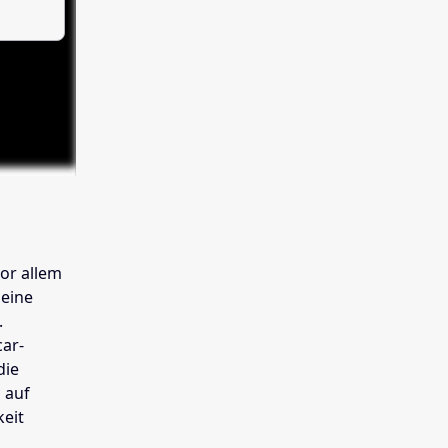
or allem
seine
.
ar-
die
 auf
keit