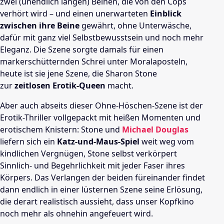
zwei (unendlich langen) Beinen, die von den Cops
verhört wird – und einen unerwarteten
Einblick
zwischen ihre Beine
gewährt, ohne Unterwäsche,
dafür mit ganz viel Selbstbewusstsein und noch mehr
Eleganz. Die Szene sorgte damals für einen
markerschütternden Schrei unter Moralaposteln,
heute ist sie jene Szene, die Sharon Stone
zur
zeitlosen Erotik-Queen
macht.
Aber auch abseits dieser Ohne-Höschen-Szene ist der
Erotik-Thriller vollgepackt mit heißen Momenten und
erotischem Knistern: Stone und
Michael Douglas
liefern sich ein
Katz-und-Maus-Spiel
weit weg vom
kindlichen Vergnügen, Stone selbst verkörpert
Sinnlich- und Begehrlichkeit mit jeder Faser ihres
Körpers. Das Verlangen der beiden füreinander findet
dann endlich in einer lüsternen Szene seine Erlösung,
die derart realistisch aussieht, dass unser Kopfkino
noch mehr als ohnehin angefeuert wird.