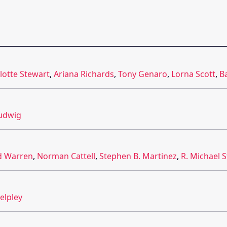
lotte Stewart
,
Ariana Richards
,
Tony Genaro
,
Lorna Scott
,
B
Ludwig
id Warren
,
Norman Cattell
,
Stephen B. Martinez
,
R. Michael S
elpley