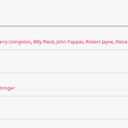
arry Livingston
,
Billy Rieck
,
John Pappas
,
Robert Jayne
,
Elena
tringer