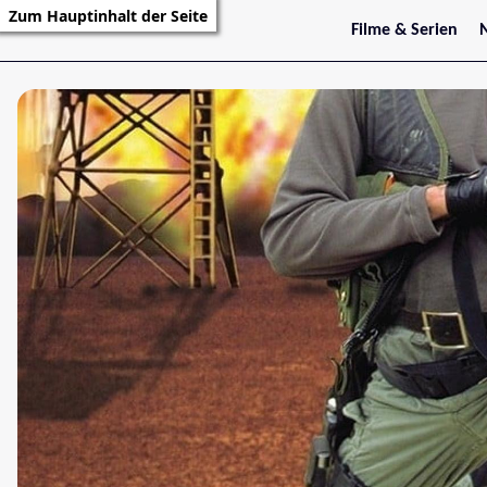
Zum Hauptinhalt der Seite
Filme & Serien
Trailer
S
Kritiken
S
Filmarchiv
Serienarchiv