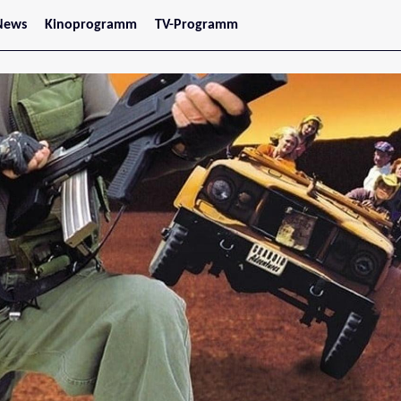
News
Kinoprogramm
TV-Programm
tars
Jetzt im Kino
treaming
Demnächst im Kino
Wien
Niederösterreich
Oberösterreich
Steiermark
Burgenland
Kärnten
Salzburg
Tirol
Vorarlberg