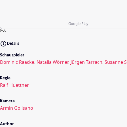
Google Play
Details
Schauspieler
Dominic Raacke
,
Natalia Wörner
,
Jürgen Tarrach
,
Susanne S
Regie
Ralf Huettner
Kamera
Armin Golisano
Author