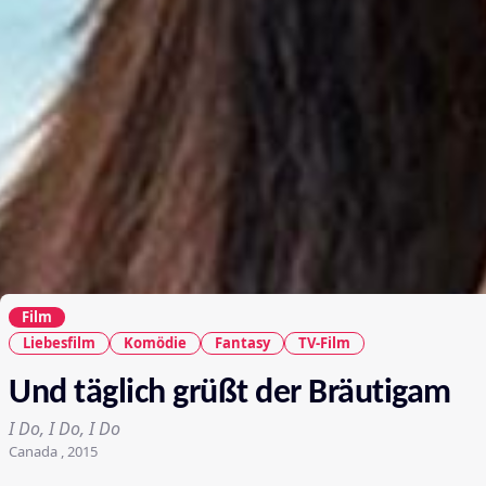
Film
Liebesfilm
Komödie
Fantasy
TV-Film
Und täglich grüßt der Bräutigam
I Do, I Do, I Do
Canada , 2015