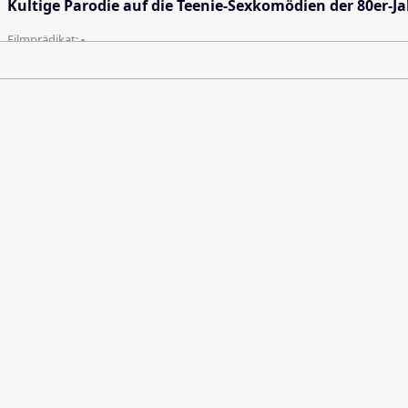
Kultige Parodie auf die Teenie-Sexkomödien der 80er-
Filmprädikat:
-