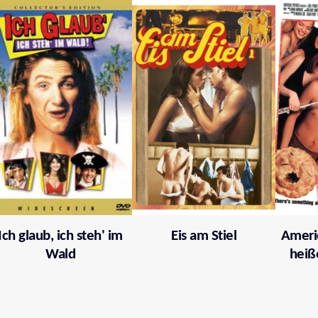
Ich glaub, ich steh' im
Eis am Stiel
Americ
Wald
heiß