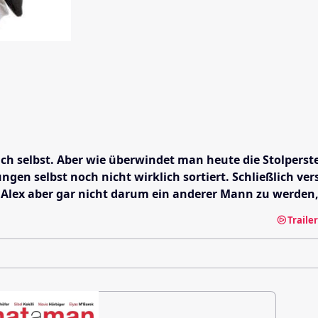
u sich selbst. Aber wie überwindet man heute die Stolp
gen selbst noch nicht wirklich sortiert. Schließlich ve
lex aber gar nicht darum ein anderer Mann zu werden, son
Traile