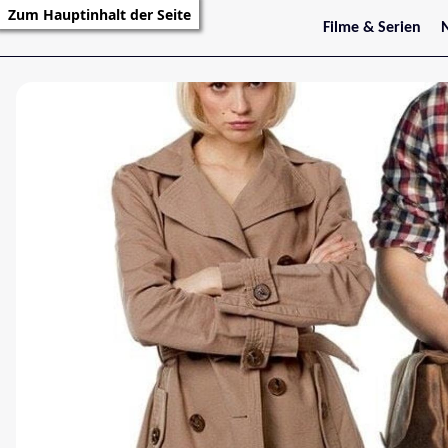
Zum Hauptinhalt der Seite
Filme & Serien
Trailer
S
Kritiken
S
Filmarchiv
Serienarchiv