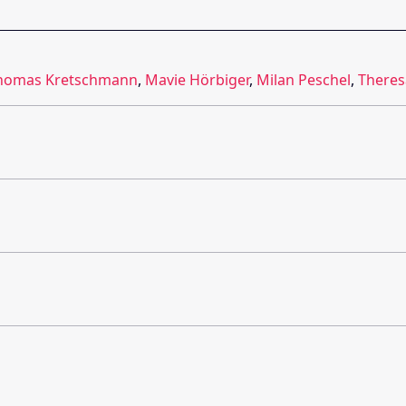
homas Kretschmann
,
Mavie Hörbiger
,
Milan Peschel
,
Theres