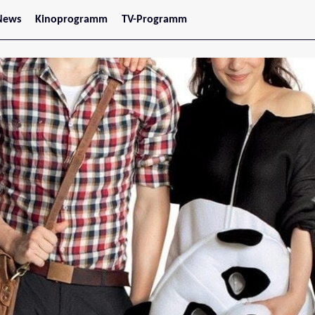
News
Kinoprogramm
TV-Programm
tars
Jetzt im Kino
treaming
Demnächst im Kino
Wien
Niederösterreich
Oberösterreich
Steiermark
Burgenland
Kärnten
Salzburg
Tirol
Vorarlberg