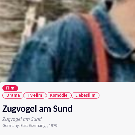
Film
Drama
TV-Film
Komödie
Liebesfilm
Zugvogel am Sund
Zugvogel am Sund
Germany, East Germany, , 1979