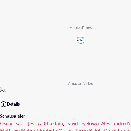
Apple iTunes
Amazon Video
Details
Schauspieler
Oscar Isaac
,
Jessica Chastain
,
David Oyelowo
,
Alessandro N
Matthew Maher
,
Elizabeth Marvel
,
Jason Ralph
,
Daisy Tahan