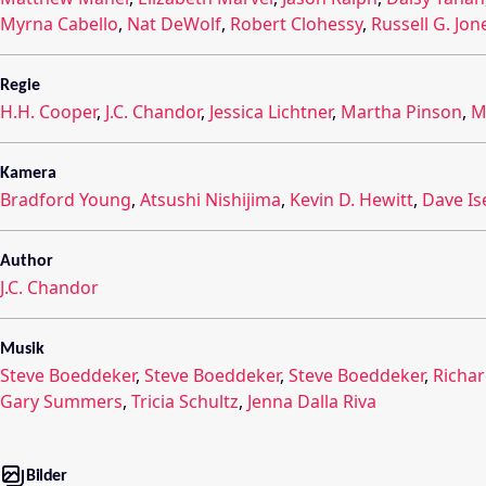
Myrna Cabello
,
Nat DeWolf
,
Robert Clohessy
,
Russell G. Jon
Regie
H.H. Cooper
,
J.C. Chandor
,
Jessica Lichtner
,
Martha Pinson
,
M
Kamera
Bradford Young
,
Atsushi Nishijima
,
Kevin D. Hewitt
,
Dave Is
Author
J.C. Chandor
Musik
Steve Boeddeker
,
Steve Boeddeker
,
Steve Boeddeker
,
Richa
Gary Summers
,
Tricia Schultz
,
Jenna Dalla Riva
Bilder