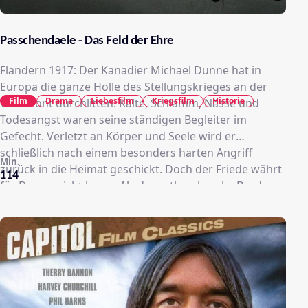
Passchendaele - Das Feld der Ehre
Flandern 1917: Der Kanadier Michael Dunne hat in
Europa die ganze Hölle des Stellungskrieges an der
Film
Drama
Liebesfilm
Kriegsfilm
Historie
Westfront durchlitten. Kälte, Schlamm, Nässe und
Todesangst waren seine ständigen Begleiter im
Gefecht. Verletzt an Körper und Seele wird er
schließlich nach einem besonders harten Angriff
Min.
zurück in die Heimat geschickt. Doch der Friede währt
114
für Dunne nicht lange. Als der asthmakranke Bruder
seiner großen Liebe Sarah sich mit einem Trick zum
Fronteinsatz meldet, kehrt auch er in die
Schützengräben zurück. Er will David unter allen
Umständen heil wieder nach Hause bringen. Aber
dann gerät der Junge bei einem Angriff in die Hände
der Deutschen und der Krieg fordert gnadenlos seine
Opfer ...