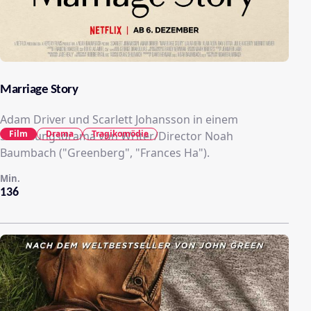
Marriage Story
Adam Driver und Scarlett Johansson in einem
Film
Drama
Tragikomödie
Scheidungsdrama von Writer/Director Noah
Baumbach ("Greenberg", "Frances Ha").
Min.
136