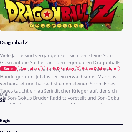
Dragonball Z
Viele Jahre sind vergangen seit sich der kleine Son-
Goku auf die Suche nach den legendären Dragonballs
Serie
Animation
Sci-Fi & Fantasy
Action & Adventure
machte, um zu verhindern, dass sie in die falschen
Hände geraten. Jetzt ist er ein erwachsener Mann, ist
verheiratet und hat selbst einen kleinen Sohn. Eines
Tages taucht ein außerirdischer Krieger auf, der sich
Min.
als Son-Gokus Bruder Radditz vorstellt und Son-Goku
26
erzählt, dass er keineswegs ein Mensch, sondern ein
Saiyajin-Krieger sei. Seine Mission sei es gewesen, die
Erde zu vernichten. Nach einem Unfall habe er jedoch
Regie
sein Gedächtnis verloren. Jetzt sei es an der Zeit, den