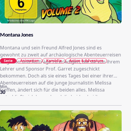
Montana Jones
Montana und sein Freund Alfred Jones sind es
gewohnt zu zweit auf archäologische Abenteuerreisen
Serie
Animation
Komödie
Action & Adventure
zu gehen und Aufträge zu erledigen, die sie von ihrem
Lehrer und Sponsor Prof. Garret zugeschickt
bekommen. Doch als sie eines Tages bei einer ihrer
Abenteuerreisen auf die junge Journalistin Melissa
Min.
treffen, ändert sich für die beiden alles. Melissa
30
entschließt sich kurzerhand die beiden bei ihren
Abenteuern um die Welt zu begleiten, um verborgene
Schätze zu finden und zu bergen und sie dann den
Museen der Welt übergeben zu können. Doch die Drei
sind nicht die einzigen Schatzsucher. Der exzentrische