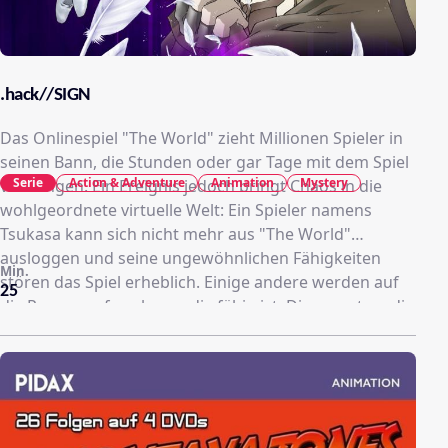
.hack//SIGN
Das Onlinespiel "The World" zieht Millionen Spieler in
seinen Bann, die Stunden oder gar Tage mit dem Spiel
Serie
Action & Adventure
Animation
Mystery
verbringen. Ein Ereignis jedoch bringt Chaos in die
wohlgeordnete virtuelle Welt: Ein Spieler namens
Tsukasa kann sich nicht mehr aus "The World"
ausloggen und seine ungewöhnlichen Fähigkeiten
Min.
stören das Spiel erheblich. Einige andere werden auf
25
die Person aufmerksam, die fähig ist, Dinge zu tun, die
sonst keiner zustandebringt. Sie versuchen schließlich
ihm zu helfen. Im Laufe ihrer Suche entdecken sie
nach und nach, dass "The World" einige Geheimnisse
birgt und dass Tsukasas Fähigkeiten in Verbindung mit
einem mystischen Gegenstand in der Welt des Spiels