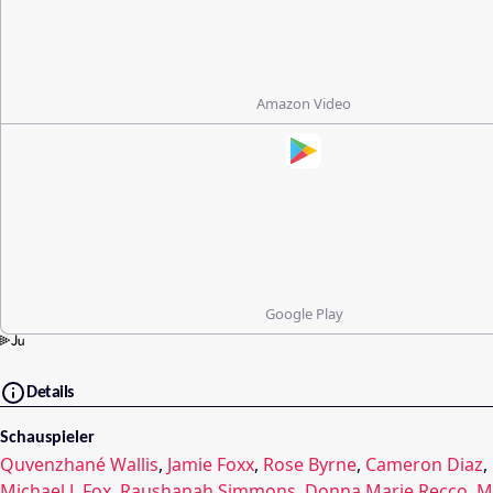
Amazon Video
Google Play
Details
Schauspieler
Quvenzhané Wallis
,
Jamie Foxx
,
Rose Byrne
,
Cameron Diaz
,
Michael J. Fox
,
Raushanah Simmons
,
Donna Marie Recco
,
M