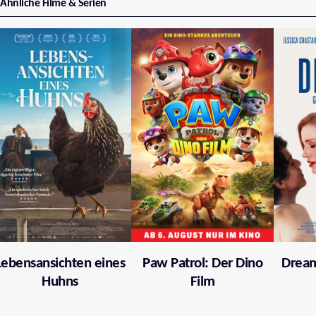
Ähnliche Filme & Serien
Lebensansichten eines
Paw Patrol: Der Dino
Dream
Huhns
Film