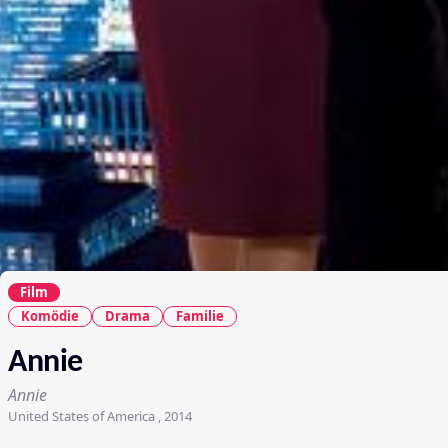
Film
Komödie
Drama
Familie
Annie
Annie
United States of America , 2014