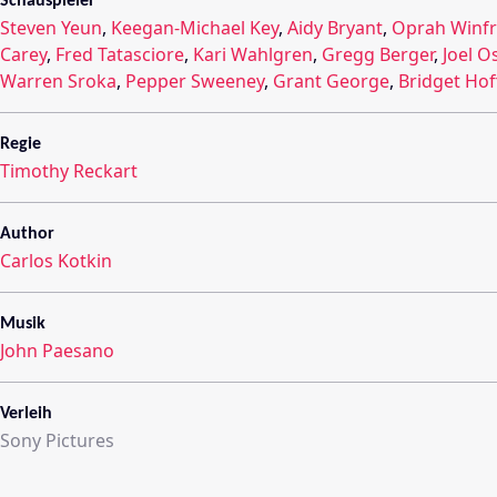
Schauspieler
Steven Yeun
,
Keegan-Michael Key
,
Aidy Bryant
,
Oprah Winfr
Carey
,
Fred Tatasciore
,
Kari Wahlgren
,
Gregg Berger
,
Joel O
Warren Sroka
,
Pepper Sweeney
,
Grant George
,
Bridget Ho
Regie
Timothy Reckart
Author
Carlos Kotkin
Musik
John Paesano
Verleih
Sony Pictures