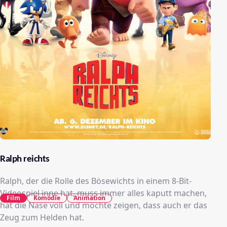
Ralph reichts
Ralph, der die Rolle des Bösewichts in einem 8-Bit-
Videospiel inne hat, muss immer alles kaputt machen,
Film
Komödie
Animation
hat die Nase voll und möchte zeigen, dass auch er das
Zeug zum Helden hat.