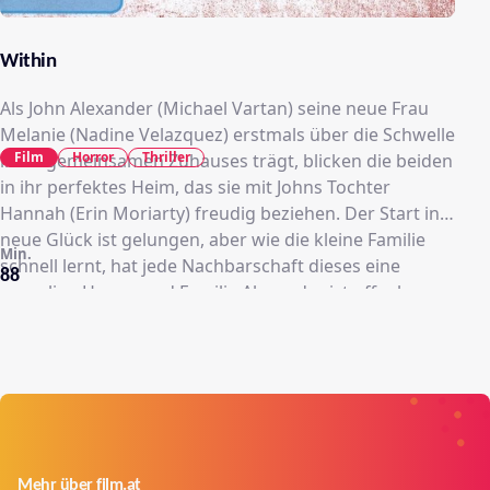
Within
Als John Alexander (Michael Vartan) seine neue Frau
Melanie (Nadine Velazquez) erstmals über die Schwelle
Film
Horror
Thriller
ihres gemeinsamen Zuhauses trägt, blicken die beiden
in ihr perfektes Heim, das sie mit Johns Tochter
Hannah (Erin Moriarty) freudig beziehen. Der Start ins
neue Glück ist gelungen, aber wie die kleine Familie
Min.
schnell lernt, hat jede Nachbarschaft dieses eine
88
gruselige Haus – und Familie Alexander ist offenbar
gerade eingezogen. Die Vorgänger verschwanden auf
ungeklärte Art, im Haus verschwinden plötzlich Dinge
oder wechseln mysteriös den Ort. Neue Schlösser
werden eingebaut, doch so einfach lässt sich das
Problem nicht lösen. Was, wenn das Böse bereits drin
ist? Hannah gibt ihrem Vater zu verstehen, dass sie so
schnell es geht wieder ausziehen will. Familie
Mehr über film.at