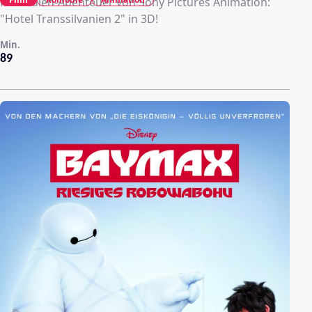
Komödien-Abenteuer von Sony Pictures Animation:
"Hotel Transsilvanien 2" in 3D!
Min.
89