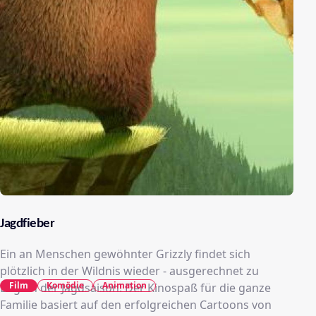
Jagdfieber
Ein an Menschen gewöhnter Grizzly findet sich
plötzlich in der Wildnis wieder - ausgerechnet zu
Film
Komödie
Animation
Beginn der Jagdsaison! Der Kinospaß für die ganze
Familie basiert auf den erfolgreichen Cartoons von