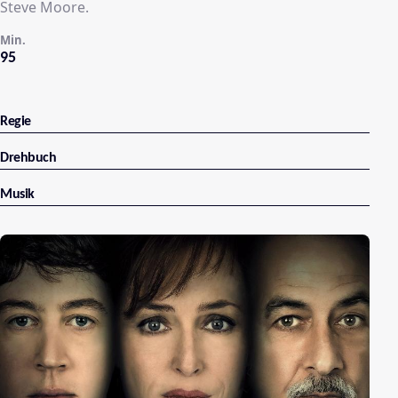
Steve Moore.
Min.
95
Regie
Drehbuch
Musik