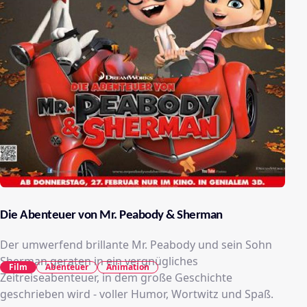
Die Abenteuer von Mr. Peabody & Sherman
Der umwerfend brillante Mr. Peabody und sein Sohn
Sherman geraten in ein vergnügliches
Film
Abenteuer
Animation
Zeitreiseabenteuer, in dem große Geschichte
geschrieben wird - voller Humor, Wortwitz und Spaß.