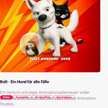
Bolt - Ein Hund für alle Fälle
Ein tierisch-schräges Animationsabenteuer voller
Film
Komödie
Kinderfilm
Animation
Slapstick und Humor aus den Walt Disney Animation
Studios.