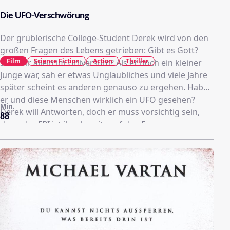
Die UFO-Verschwörung
Der grüblerische College-Student Derek wird von den
großen Fragen des Lebens getrieben: Gibt es Gott?
Film
Science Fiction
Action
Thriller
Sind wir allein im Universum? Als er noch ein kleiner
Junge war, sah er etwas Unglaubliches und viele Jahre
später scheint es anderen genauso zu ergehen. Haben
er und diese Menschen wirklich ein UFO gesehen?
Min.
Derek will Antworten, doch er muss vorsichtig sein,
88
denn das FBI ist ihm bereits auf den Fersen.
Unterstützung erhält er von seiner Freundin Natalie
und seiner Mathematikprofessorin Dr. Hendricks.