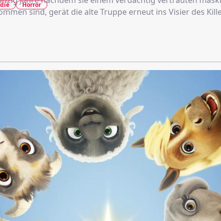
zig Jahre nachdem sie einem verdächtig vertrauten mask
die
Horror
men sind, gerät die alte Truppe erneut ins Visier des Kille