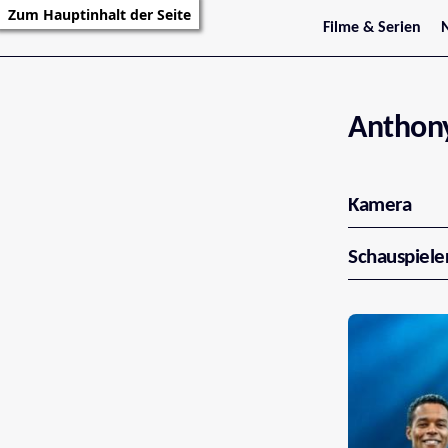
Zum Hauptinhalt der Seite
Filme & Serien
Trailer
S
Kritiken
S
Filmarchiv
Serienarchiv
Anthon
Kamera
Schauspiele