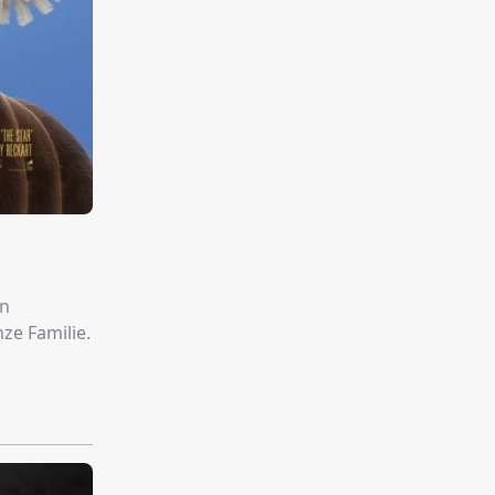
en
ze Familie.