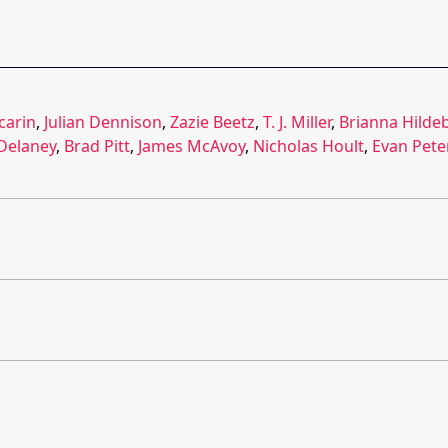
carin
,
Julian Dennison
,
Zazie Beetz
,
T. J. Miller
,
Brianna Hilde
Delaney
,
Brad Pitt
,
James McAvoy
,
Nicholas Hoult
,
Evan Pete