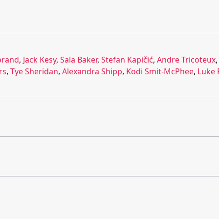
brand
,
Jack Kesy
,
Sala Baker
,
Stefan Kapičić
,
Andre Tricoteux
rs
,
Tye Sheridan
,
Alexandra Shipp
,
Kodi Smit-McPhee
,
Luke 