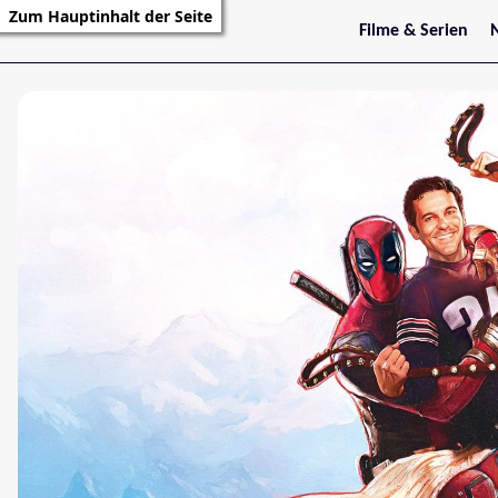
Zum Hauptinhalt der Seite
Filme & Serien
Trailer
S
Kritiken
S
Filmarchiv
Serienarchiv