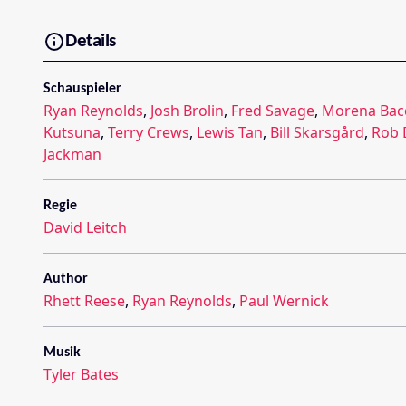
Details
Schauspieler
Ryan Reynolds
,
Josh Brolin
,
Fred Savage
,
Morena Bac
Kutsuna
,
Terry Crews
,
Lewis Tan
,
Bill Skarsgård
,
Rob 
Jackman
Regie
David Leitch
Author
Rhett Reese
,
Ryan Reynolds
,
Paul Wernick
Musik
Tyler Bates