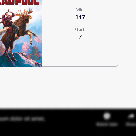
Min.
117
Start.
/