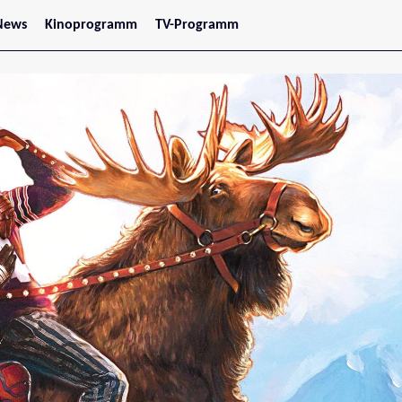
News
Kinoprogramm
TV-Programm
tars
Jetzt im Kino
treaming
Demnächst im Kino
Wien
Niederösterreich
Oberösterreich
Steiermark
Burgenland
Kärnten
Salzburg
Tirol
Vorarlberg