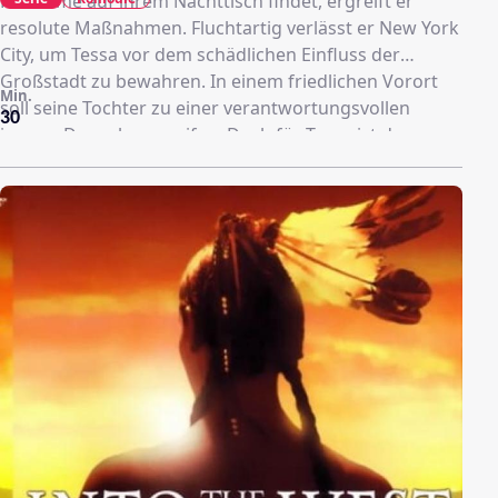
Kondome auf ihrem Nachttisch findet, ergreift er
resolute Maßnahmen. Fluchtartig verlässt er New York
City, um Tessa vor dem schädlichen Einfluss der
Großstadt zu bewahren. In einem friedlichen Vorort
Min.
soll seine Tochter zu einer verantwortungsvollen
30
jungen Dame heranreifen. Doch für Tessa ist der
Anblick der neuen Kunststoff-Welt – inklusive
übertrieben gepflegter Rasenflächen und mit Hilfe
plastischer Chirurgie üppig ausgestatteter
Nachbarinnen – ein Grauen.