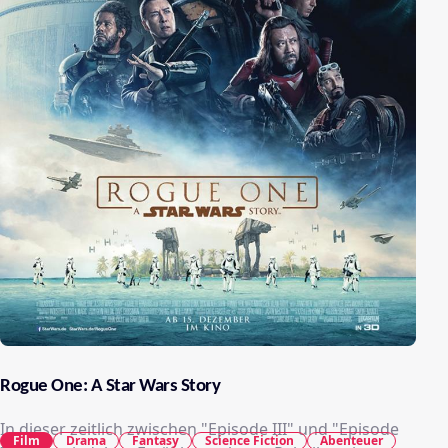
Rogue One: A Star Wars Story
In dieser zeitlich zwischen "Episode III" und "Episode
Film
Drama
Fantasy
Science Fiction
Abenteuer