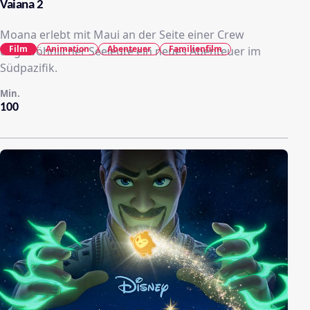
Vaiana 2
Moana erlebt mit Maui an der Seite einer Crew
Film
Animation
Abenteuer
Familienfilm
ungewöhnlicher Seeleute ein neues Abenteuer im
Südpazifik.
Min.
100