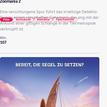
Zoomania 2
Eine verschlungene Spur führt das irrwitzige Detektiv-
Duo zu einem rätselhaften Geheimnis, das eng mit der
Film
Animation
Komödie
Familienfilm
Ankunft einer giftigen Schlange in der Tiermetropole
verknüpft ist.
Min.
107