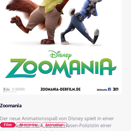
Zoomania
Der neue Animationsspaß von Disney spielt in einer
Film
Abenteuer
Animation
Großstadt für Tiere, wo eine Hasen-Polizistin einer