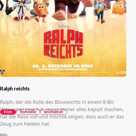
Ralph reichts
Ralph, der die Rolle des Bösewichts in einem 8-Bit-
Videospiel inne hat, muss immer alles kaputt machen,
Film
Komödie
Animation
hat die Nase voll und möchte zeigen, dass auch er das
Zeug zum Helden hat.
Min.