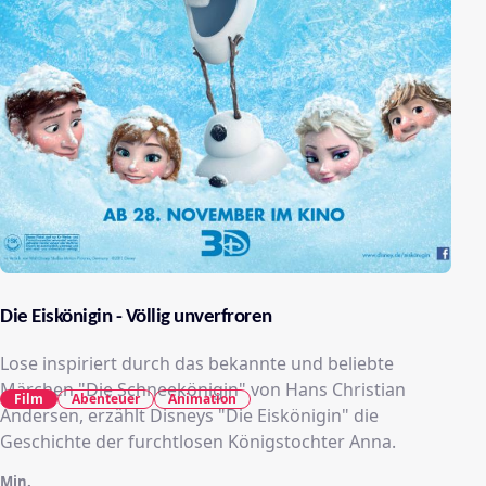
Die Eiskönigin - Völlig unverfroren
Lose inspiriert durch das bekannte und beliebte
Märchen "Die Schneekönigin" von Hans Christian
Film
Abenteuer
Animation
Andersen, erzählt Disneys "Die Eiskönigin" die
Geschichte der furchtlosen Königstochter Anna.
Min.