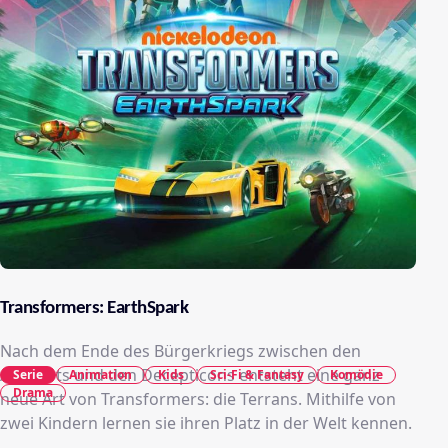
Transformers: EarthSpark
Nach dem Ende des Bürgerkriegs zwischen den
Autobots und den Decepticons entsteht eine ganz
Serie
Animation
Kids
Sci-Fi & Fantasy
Komödie
Drama
neue Art von Transformers: die Terrans. Mithilfe von
zwei Kindern lernen sie ihren Platz in der Welt kennen.