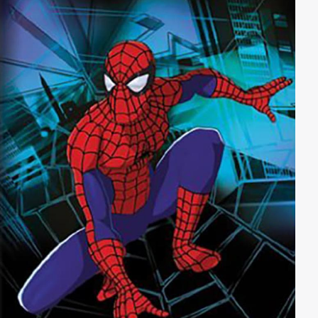
produzierten Trickfilmserie stehen der 16-jährige
Peter Parker und der Ursprung von Spider-Man.
Neben der von Stan Lee und Steve Ditko verfassten
originalen Comicvorlage bezieht „The Spectacular
Spider-Man“ auch andere Quellen wie die „Ultimate
Spider-Man“-Comics mit ein.