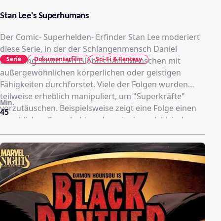
Stan Lee's Superhumans
Der Comic- Superhelden- Erfinder Stan Lee moderiert
diese Serie, in der der Schlangenmensch Daniel
Serie
Dokumentarfilm
Sci-Fi & Fantasy
Browning Smith den Globus nach Menschen mit
außergewöhnlichen körperlichen oder geistigen
Fähigkeiten durchforstet. Viele der Folgen wurden
teilweise erheblich manipuliert, um "Superkräfte"
Min.
vorzutäuschen. Beispielsweise zeigt eine Folge einen
45
angeblichen Superhelden, der mit einer elektrischen
Bohrmaschine in seine Nase bohrt, nachdem die
Maschine vorher zum Bohren eines Lochs in ein
Holzstück verwendet wurde, unterschlägt aber, dass
die Drehrichtung der Bohrmaschine dabei
betrügerisch umgekehrt wurde.