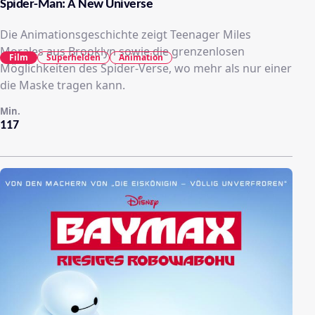
Spider-Man: A New Universe
Die Animationsgeschichte zeigt Teenager Miles
Morales aus Brooklyn sowie die grenzenlosen
Film
Superhelden
Animation
Möglichkeiten des Spider-Verse, wo mehr als nur einer
die Maske tragen kann.
Min.
117