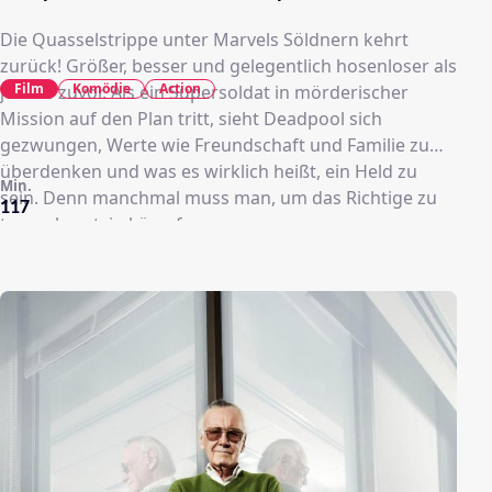
Die Quasselstrippe unter Marvels Söldnern kehrt
zurück! Größer, besser und gelegentlich hosenloser als
Film
Komödie
Action
jemals zuvor. Als ein Supersoldat in mörderischer
Mission auf den Plan tritt, sieht Deadpool sich
gezwungen, Werte wie Freundschaft und Familie zu
überdenken und was es wirklich heißt, ein Held zu
Min.
sein. Denn manchmal muss man, um das Richtige zu
117
tun, schmutzig kämpfen.