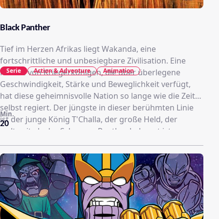
Black Panther
Tief im Herzen Afrikas liegt Wakanda, eine
fortschrittliche und unbesiegbare Zivilisation. Eine
Serie
Action & Adventure
Animation
Familie von Kriegerkönigen, die über überlegene
Geschwindigkeit, Stärke und Beweglichkeit verfügt,
hat diese geheimnisvolle Nation so lange wie die Zeit
selbst regiert. Der jüngste in dieser berühmten Linie
Min.
ist der junge König T'Challa, der große Held, der
20
weltweit als der Schwarze Panther bekannt ist
(geäußert von Djimon Hounsou, Blutdiamant und
Gladiator). Jetzt versammeln sich wieder Außenseiter,
um in Wakanda einzufallen und es zu plündern.
Angeführt wird dieser brutale Angriff von Klaw, einem
tödlichen Attentäter mit dem Blut von T'Challas
ermordeten Vater an den Händen, der eine mächtige
Armee von Söldnern mit Superkräften mitbringt. Kann