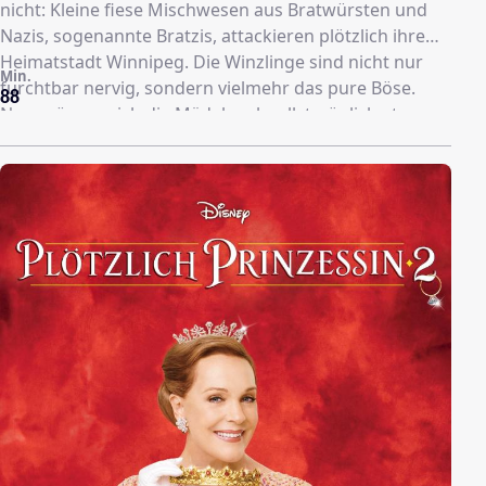
nicht: Kleine fiese Mischwesen aus Bratwürsten und
Nazis, sogenannte Bratzis, attackieren plötzlich ihre
Heimatstadt Winnipeg. Die Winzlinge sind nicht nur
Min.
furchtbar nervig, sondern vielmehr das pure Böse.
88
Nun müssen sich die Mädels schnellstmöglich etwas
einfallen lassen, um sich gegen die Bratzis zur Wehr
setzen zu können. Der legendäre, wenn auch etwas
skurrile Menschenjäger Guy Lapointe aus Montreal
schlägt sich schließlich auf die Seite von Colleen und
Colleen...