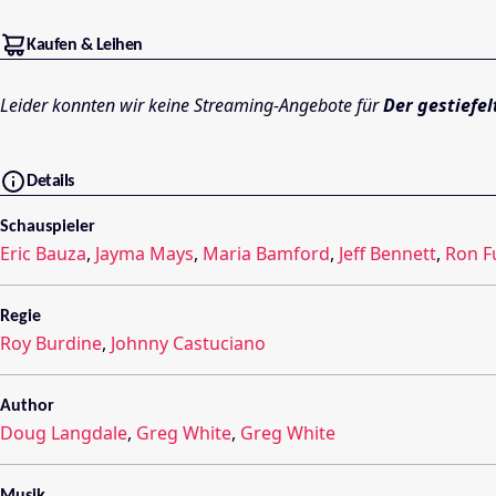
Kaufen & Leihen
Leider konnten wir keine Streaming-Angebote für
Der gestiefe
Details
Schauspieler
Eric Bauza
,
Jayma Mays
,
Maria Bamford
,
Jeff Bennett
,
Ron F
Regie
Roy Burdine
,
Johnny Castuciano
Author
Doug Langdale
,
Greg White
,
Greg White