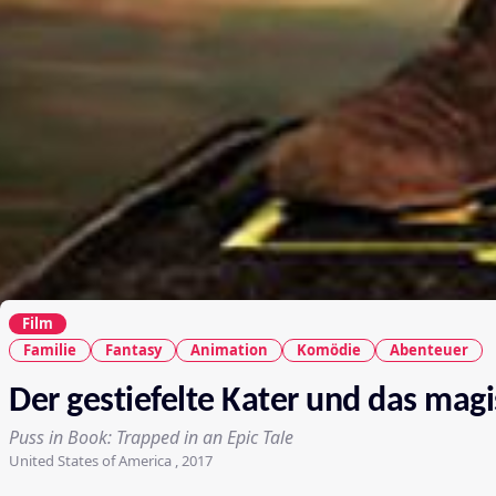
Film
Familie
Fantasy
Animation
Komödie
Abenteuer
Der gestiefelte Kater und das mag
Puss in Book: Trapped in an Epic Tale
United States of America , 2017