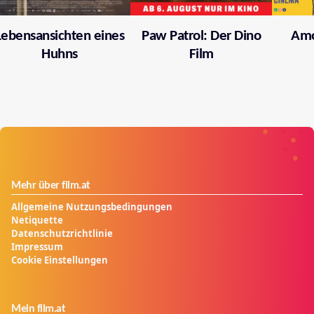
Lebensansichten eines
Paw Patrol: Der Dino
Amo
Huhns
Film
Mehr über film.at
Allgemeine Nutzungsbedingungen
Netiquette
Datenschutzrichtlinie
Impressum
Cookie Einstellungen
Mein film.at