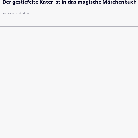
Der gestiefelte Kater ist in das magische Märchenbuch
Filmprädikat:
-