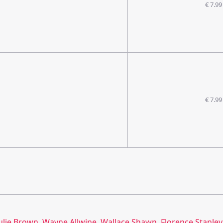
€ 7.99
€ 7.99
ulie Brown
,
Wayne Allwine
,
Wallace Shawn
,
Florence Stanley