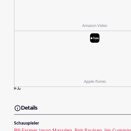
Amazon Video
Apple iTunes
Details
Schauspieler
Bill Farmer
,
Jason Marsden
,
Rob Paulsen
,
Jim Cummin