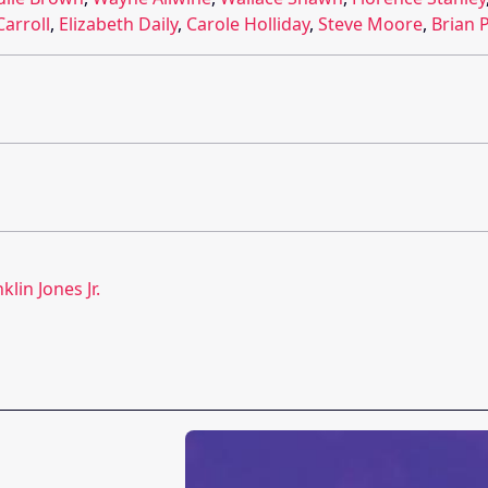
Carroll
,
Elizabeth Daily
,
Carole Holliday
,
Steve Moore
,
Brian 
klin Jones Jr.