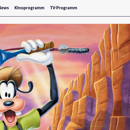
News
Kinoprogramm
TV-Programm
tars
Jetzt im Kino
treaming
Demnächst im Kino
Wien
Niederösterreich
Oberösterreich
Steiermark
Burgenland
Kärnten
Salzburg
Tirol
Vorarlberg