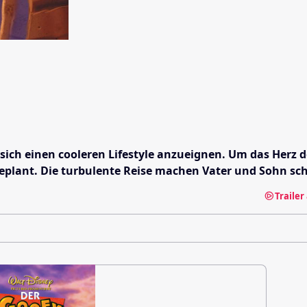
ch einen cooleren Lifestyle anzueignen. Um das Herz de
geplant. Die turbulente Reise machen Vater und Sohn s
Traile