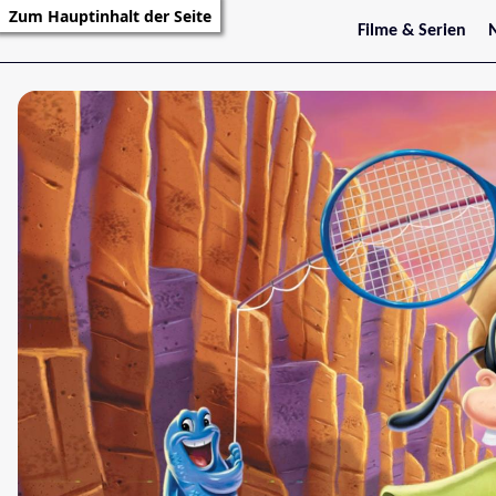
Zum Hauptinhalt der Seite
Filme & Serien
Trailer
S
Kritiken
S
Filmarchiv
Serienarchiv