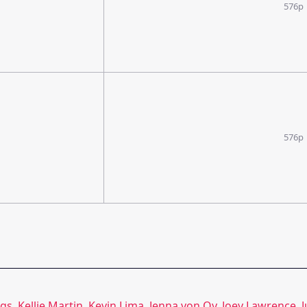
576p
576p
gs
,
Kellie Martin
,
Kevin Lima
,
Jenna von Oy
,
Joey Lawrence
,
J