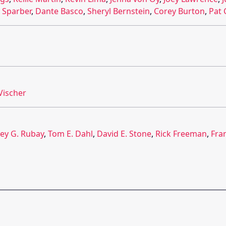
 Sparber
,
Dante Basco
,
Sheryl Bernstein
,
Corey Burton
,
Pat 
Vischer
ey G. Rubay
,
Tom E. Dahl
,
David E. Stone
,
Rick Freeman
,
Fran