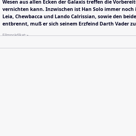
Wesen aus allen Ecken der Galaxis treffen die Vorberei
vernichten kann. Inzwischen ist Han Solo immer noch 
Leia, Chewbacca und Lando Calrissian, sowie den beid
entbrennt, muß er sich seinem Erzfeind Darth Vader zu
Filmprädikat:
-