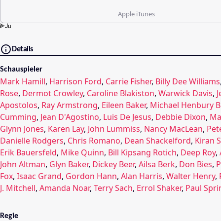
Apple iTunes
Details
Schauspieler
Mark Hamill
,
Harrison Ford
,
Carrie Fisher
,
Billy Dee Williams
Rose
,
Dermot Crowley
,
Caroline Blakiston
,
Warwick Davis
,
J
Apostolos
,
Ray Armstrong
,
Eileen Baker
,
Michael Henbury B
Cumming
,
Jean D'Agostino
,
Luis De Jesus
,
Debbie Dixon
,
Ma
Glynn Jones
,
Karen Lay
,
John Lummiss
,
Nancy MacLean
,
Pet
Danielle Rodgers
,
Chris Romano
,
Dean Shackelford
,
Kiran 
Erik Bauersfeld
,
Mike Quinn
,
Bill Kipsang Rotich
,
Deep Roy
,
John Altman
,
Glyn Baker
,
Dickey Beer
,
Ailsa Berk
,
Don Bies
,
P
Fox
,
Isaac Grand
,
Gordon Hann
,
Alan Harris
,
Walter Henry
,
J. Mitchell
,
Amanda Noar
,
Terry Sach
,
Errol Shaker
,
Paul Spri
Regie