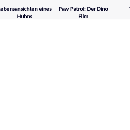
Lebensansichten eines
Paw Patrol: Der Dino
Huhns
Film
Mehr über film.at
Allgemeine Nutzungsbedingungen
Netiquette
Datenschutzrichtlinie
Impressum
Cookie Einstellungen
Mein film.at