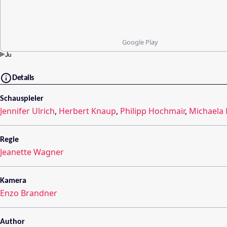
Google Play
Details
Schauspieler
Jennifer Ulrich
,
Herbert Knaup
,
Philipp Hochmair
,
Michaela
Regie
Jeanette Wagner
Kamera
Enzo Brandner
Author