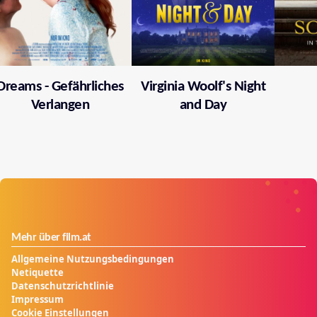
Dreams - Gefährliches
Virginia Woolf's Night
Verlangen
and Day
Mehr über film.at
Allgemeine Nutzungsbedingungen
Netiquette
Datenschutzrichtlinie
Impressum
Cookie Einstellungen