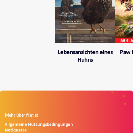
Lebensansichten eines
Paw P
Huhns
Mehr über film.at
Allgemeine Nutzungsbedingungen
Netiquette