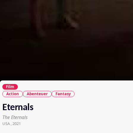
Film
Action
Abenteuer
Fantasy
Eternals
The Eternals
USA , 2021