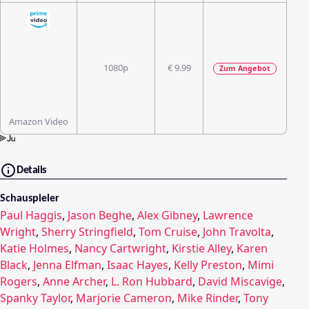
1080p
€ 9.99
Zum Angebot
Amazon Video
Details
Schauspieler
Paul Haggis
,
Jason Beghe
,
Alex Gibney
,
Lawrence
Wright
,
Sherry Stringfield
,
Tom Cruise
,
John Travolta
,
Katie Holmes
,
Nancy Cartwright
,
Kirstie Alley
,
Karen
Black
,
Jenna Elfman
,
Isaac Hayes
,
Kelly Preston
,
Mimi
Rogers
,
Anne Archer
,
L. Ron Hubbard
,
David Miscavige
,
Spanky Taylor
,
Marjorie Cameron
,
Mike Rinder
,
Tony