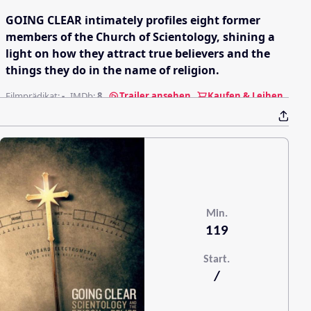
GOING CLEAR intimately profiles eight former
members of the Church of Scientology, shining a
light on how they attract true believers and the
things they do in the name of religion.
Filmprädikat:
-
IMDb:
8
Trailer ansehen
Kaufen & Leihen
Min.
119
Start.
/