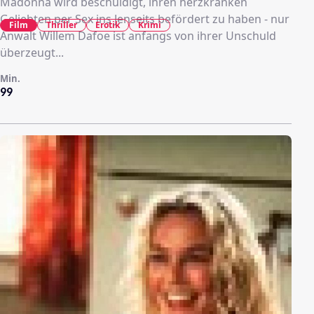
Madonna wird beschuldigt, ihren herzkranken
Geliebten per Sex ins Jenseits befördert zu haben - nur
Film
Thriller
Erotik
Krimi
Anwalt Willem Dafoe ist anfangs von ihrer Unschuld
überzeugt...
Min.
99