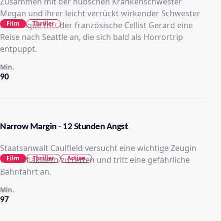
Zusammen mit der hübschen Krankenschwester
Megan und ihrer leicht verrückt wirkender Schwester
Film
Thriller
Dominique tritt der französische Cellist Gerard eine
Reise nach Seattle an, die sich bald als Horrortrip
entpuppt.
Min.
90
Narrow Margin - 12 Stunden Angst
Staatsanwalt Caulfield versucht eine wichtige Zeugin
Film
Thriller
Action
vor Mafiakillern zu retten und tritt eine gefährliche
Bahnfahrt an.
Min.
97