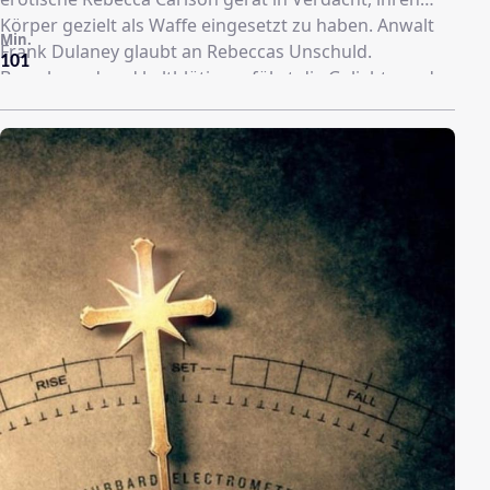
Körper gezielt als Waffe eingesetzt zu haben. Anwalt
Min.
Frank Dulaney glaubt an Rebeccas Unschuld.
101
Berechnend und kaltblütig verführt die Geliebte und
Haupterbin des vermögenden Toten den ehrgeizigen
Anwalt. Ihrer besitzergreifenden Begierde
hemmungslos verfallen, ahnt er, dass Rebeccas
unbändiges Verlangen nach sexuellen Exzessen
tödlich ist.