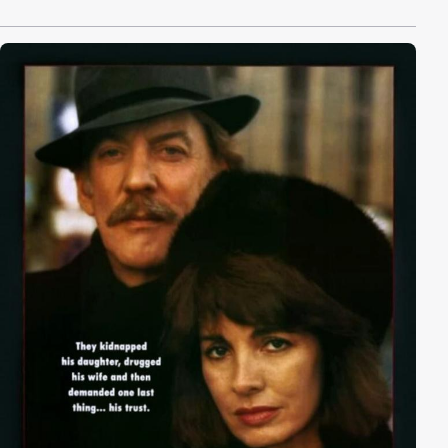
Kämpfen in der 'Paradise Alley', einer zwielichten
Arena für Schaukämpfe, wird er bald zum
gefürchteten Gegner und alles läuft nach Plan, bis
Gangsterboss Stitch einen gefährlichen Ringer
namens 'Frankie the Thumper' gegen 'Salami' auf die
Matte schickt.