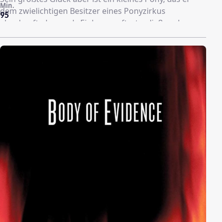
Min.
dem zwielichtigen Besitzer eines Ponyzirkus
95
abgekauft, der es als Einhorn auftreten ließ und
schlecht behandelte. Eines Tages bringt das Pony ein
kleines Fohlen zur Welt, das Billy Nico nennt. Und Nico
ist etwas besonderes, denn ihm wächst ein echtes
Einhorn auf dem Kopf und es hat magische Kräfte.
Billy versteckt das Einhorn so gut es geht, aber es
dauert nicht lange, da werden Zeitungen und
Fehrnsehen auf die Geschichte aufmerksam. Aus
Furcht davor, Nico könnte etwas zustoßen, flieht Billy
mit ihm in die Berge. Dort machen sie eine
wundervolle Entdeckung.