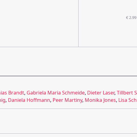
€ 2.99
ias Brandt
,
Gabriela Maria Schmeide
,
Dieter Laser
,
Tillbert 
nig
,
Daniela Hoffmann
,
Peer Martiny
,
Monika Jones
,
Lisa Schi