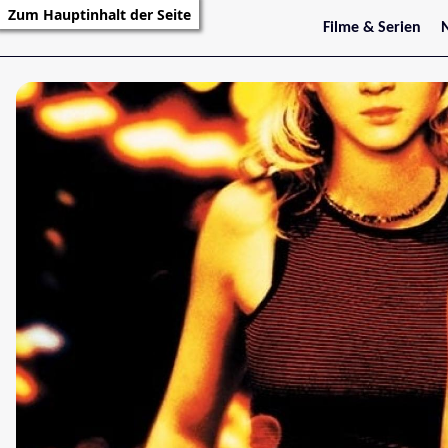
Zum Hauptinhalt der Seite
Filme & Serien
Trailer
S
Kritiken
S
Filmarchiv
Serienarchiv