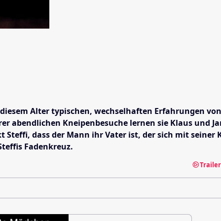
esem Alter typischen, wechselhaften Erfahrungen von Lie
 abendlichen Kneipenbesuche lernen sie Klaus und Jani
teffi, dass der Mann ihr Vater ist, der sich mit seiner 
Steffis Fadenkreuz.
Traile