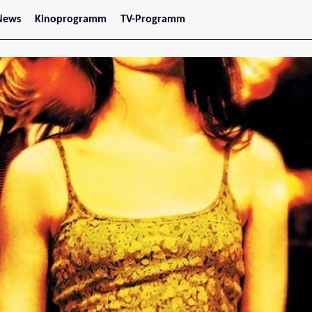
News
Kinoprogramm
TV-Programm
tars
Jetzt im Kino
treaming
Demnächst im Kino
Wien
Niederösterreich
Oberösterreich
Steiermark
Burgenland
Kärnten
Salzburg
Tirol
Vorarlberg