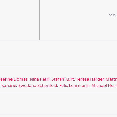
720p
osefine Domes
,
Nina Petri
,
Stefan Kurt
,
Teresa Harder
,
Matth
 Kahane
,
Swetlana Schönfeld
,
Felix Lehrmann
,
Michael Hor