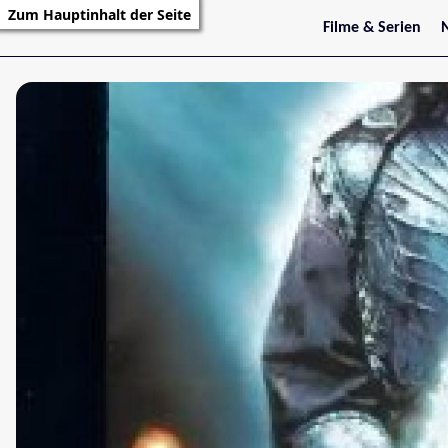
Zum Hauptinhalt der Seite
Filme & Serien
Trailer
S
Kritiken
S
Filmarchiv
Serienarchiv