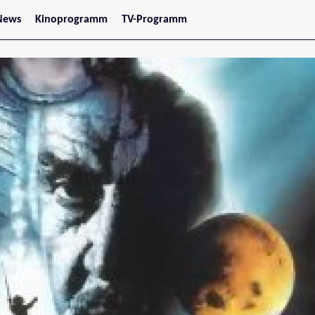
News
Kinoprogramm
TV-Programm
tars
Jetzt im Kino
treaming
Demnächst im Kino
Wien
Niederösterreich
Oberösterreich
Steiermark
Burgenland
Kärnten
Salzburg
Tirol
Vorarlberg