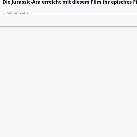
Die Jurassic-Ära erreicht mit diesem Film ihr episches F
Filmprädikat:
-