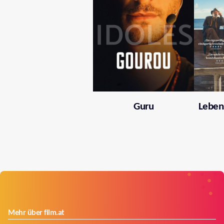
Guru
Leben
Mehr über film.at