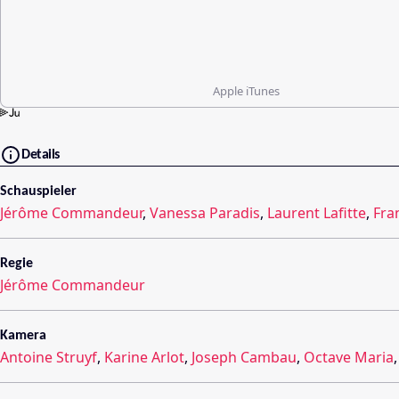
Apple iTunes
Details
Schauspieler
Jérôme Commandeur
,
Vanessa Paradis
,
Laurent Lafitte
,
Fra
Regie
Jérôme Commandeur
Kamera
Antoine Struyf
,
Karine Arlot
,
Joseph Cambau
,
Octave Maria