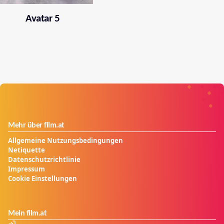
Avatar 5
Mehr über film.at
Allgemeine Nutzungsbedingungen
Netiquette
Datenschutzrichtlinie
Impressum
Cookie Einstellungen
Mein film.at