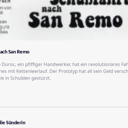
nach San Remo
 Duroc, ein pfiffiger Handwerker, hat ein revolutionäres Fa
nes mit Kettenleerlauf. Der Prototyp hat all sein Geld vers
ie in Schulden gestürzt.
die Sünderin