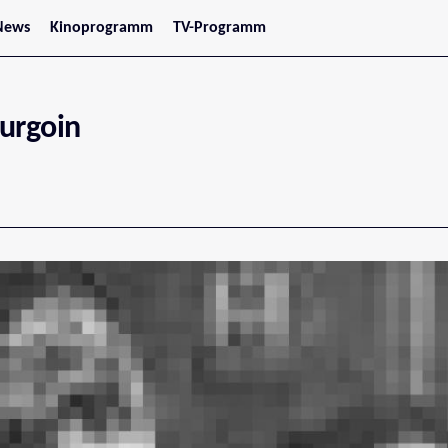
News
Kinoprogramm
TV-Programm
tars
Jetzt im Kino
treaming
Demnächst im Kino
Wien
Niederösterreich
urgoin
Oberösterreich
Steiermark
Burgenland
Kärnten
Salzburg
Tirol
Vorarlberg