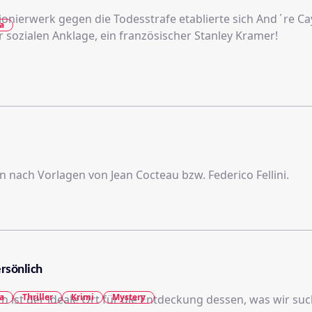
ionierwerk gegen die Todesstrafe etablierte sich And΄re Cay
a
 sozialen Anklage, ein französischer Stanley Kramer!
 nach Vorlagen von Jean Cocteau bzw. Federico Fellini.
rsönlich
a
Thriller
Krimi
Mystery
h ist der ideale Ort für die Entdeckung dessen, was wir suc