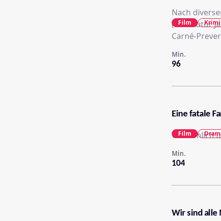
Nach diverse
Film
Krimi
(und Autor J
Carné-Prevert
Min.
96
Eine fatale Fa
Film
Dram
Unheimlich u
Min.
104
Wir sind all