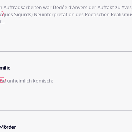
n Auftragsarbeiten war Dédée d'Anvers der Auftakt zu Yves 
acques Sigurds) Neuinterpretation des Poetischen Realismus
...
milie
a
nd unheimlich komisch:
e Mörder