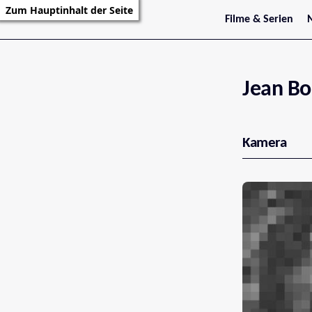
Zum Hauptinhalt der Seite
Filme & Serien
Trailer
S
Kritiken
S
Filmarchiv
Serienarchiv
Jean Bo
Kamera