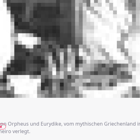
on Orpheus und Eurydike, vom mythischen Griechenland i
a
neiro verlegt.