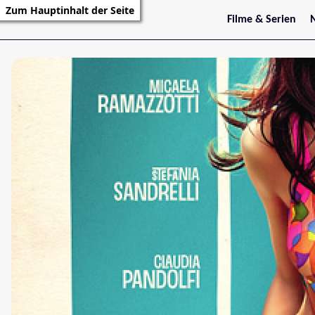
Zum Hauptinhalt der Seite
Filme & Serien
Trailer
S
Kritiken
S
Filmarchiv
Serienarchiv