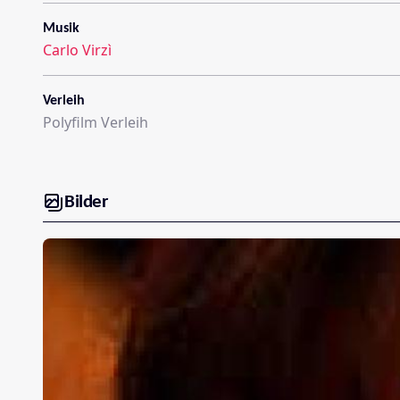
Musik
Carlo Virzì
Verleih
Polyfilm Verleih
Bilder