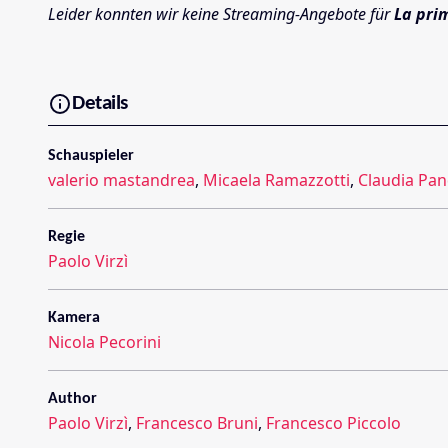
Leider konnten wir keine Streaming-Angebote für
La pri
Details
Schauspieler
valerio mastandrea
,
Micaela Ramazzotti
,
Claudia Pan
Regie
Paolo Virzì
Kamera
Nicola Pecorini
Author
Paolo Virzì
,
Francesco Bruni
,
Francesco Piccolo