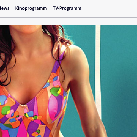
News
Kinoprogramm
TV-Programm
tars
Jetzt im Kino
treaming
Demnächst im Kino
Wien
Niederösterreich
Oberösterreich
Steiermark
Burgenland
Kärnten
Salzburg
Tirol
Vorarlberg