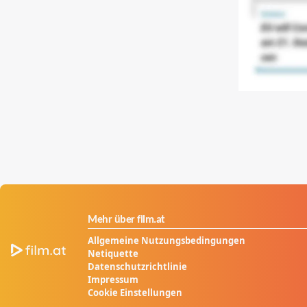
Mehr über film.at
Allgemeine Nutzungsbedingungen
Netiquette
Datenschutzrichtlinie
Impressum
Cookie Einstellungen