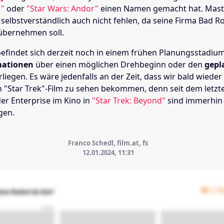
r"
oder
"Star Wars: Andor"
einen Namen gemacht hat. Mas
 selbstverständlich auch nicht fehlen, da seine Firma Bad R
bernehmen soll.
befindet sich derzeit noch in einem frühen Planungsstadiu
mationen
über einen möglichen Drehbeginn oder den
gepl
liegen. Es wäre jedenfalls an der Zeit, dass wir bald wiede
 "Star Trek"-Film zu sehen bekommen, denn seit dem letzt
er Enterprise im Kino in
"Star Trek: Beyond"
sind immerhin
gen.
Franco Schedl, film.at, fs
12.01.2024, 11:31