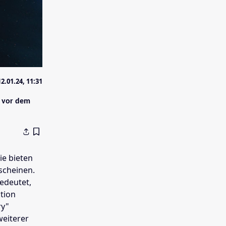
12.01.24, 11:31
t vor dem
ie bieten
 scheinen.
edeutet,
tion
ry"
weiterer