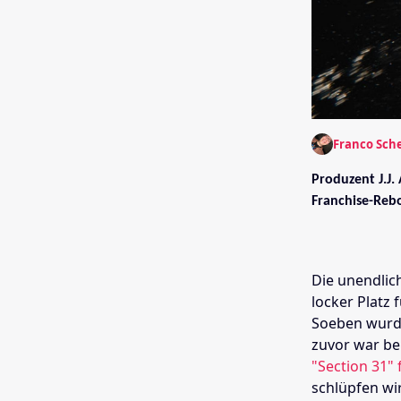
Franco Sch
Produzent J.J.
Franchise-Reb
Die unendlic
locker Platz 
Soeben wurd
zuvor war be
"Section 31"
schlüpfen wi