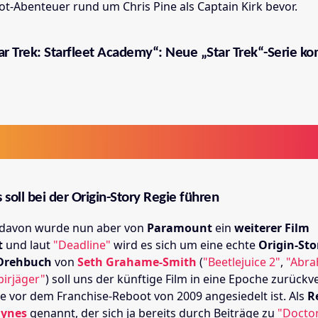
ot-Abenteuer rund um Chris Pine als Captain Kirk bevor.
ar Trek: Starfleet Academy“: Neue „Star Trek“-Serie k
soll bei der Origin-Story Regie führen
davon wurde nun aber von
Paramount
ein
weiterer Film
t
und laut
"Deadline"
wird es sich um eine echte
Origin-Sto
Drehbuch
von
Seth Grahame-Smith
(
"Beetlejuice 2"
,
"Abr
pirjäger"
) soll uns der künftige Film in eine Epoche zurückv
te vor dem Franchise-Reboot von 2009 angesiedelt ist. Als
R
aynes
genannt, der sich ja bereits durch Beiträge zu
"Docto