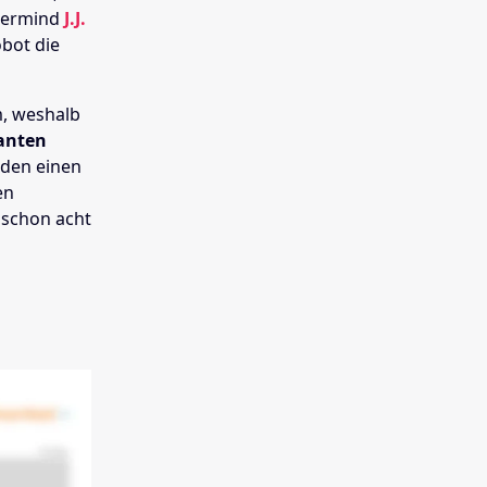
termind
J.J.
obot die
m, weshalb
anten
r den einen
en
 schon acht