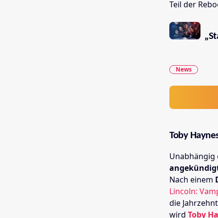
Teil der Rebo
„St
News
Toby Haynes 
Unabhängig 
angekündig
Nach einem
Lincoln: Vam
die Jahrzehn
wird
Toby H