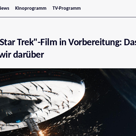
News
Kinoprogramm
TV-Programm
tars
Jetzt im Kino
treaming
Demnächst im Kino
Wien
Niederösterreich
Star Trek"-Film in Vorbereitung: Da
Oberösterreich
Steiermark
Burgenland
wir darüber
Kärnten
Salzburg
Tirol
Vorarlberg