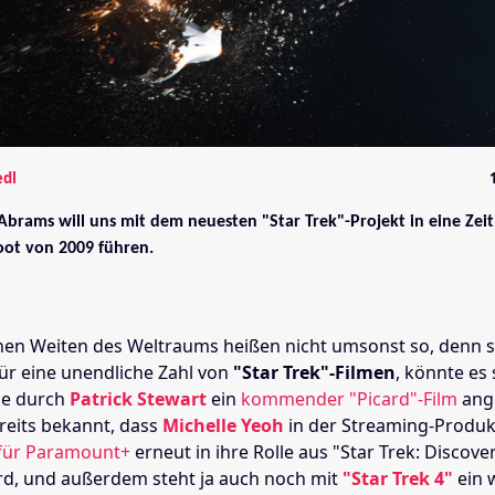
edl
 Abrams will uns mit dem neuesten "Star Trek"-Projekt in eine Zei
oot von 2009 führen.
hen Weiten des Weltraums heißen nicht umsonst so, denn s
für eine unendliche Zahl von
"Star Trek"-Filmen
, könnte es
e durch
Patrick Stewart
ein
kommender "Picard"-Film
ang
reits bekannt, dass
Michelle Yeoh
in der Streaming-Produk
 für Paramount+
erneut in ihre Rolle aus "Star Trek: Discove
rd, und außerdem steht ja auch noch mit
"Star Trek 4"
ein 