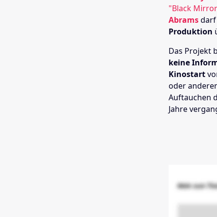
"Black Mirro
Abrams
darf
Produktion
ü
Das Projekt 
keine Infor
Kinostart
vor
oder anderen
Auftauchen d
Jahre vergan