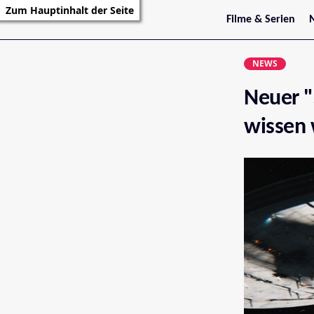
Zum Hauptinhalt der Seite
Filme & Serien
Trailer
S
Kritiken
S
NEWS
Filmarchiv
Serienarchiv
Neuer "
wissen 