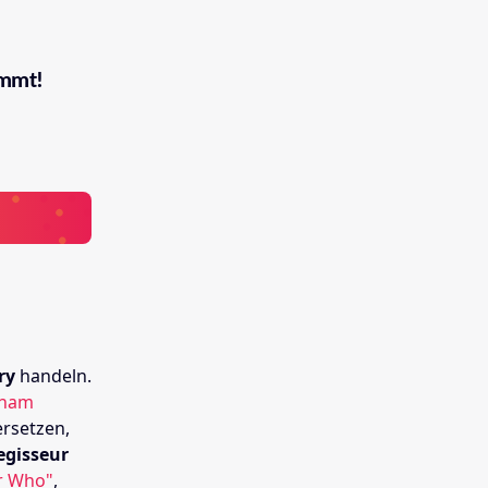
ommt!
ry
handeln.
aham
ersetzen,
egisseur
r Who"
,