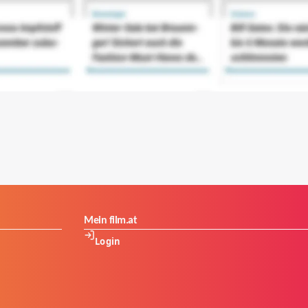
Mein film.at
Login