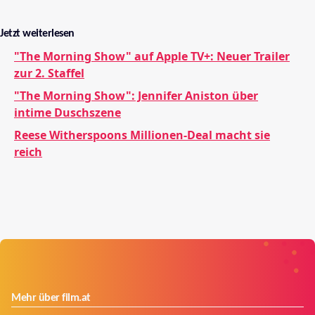
Jetzt weiterlesen
"The Morning Show" auf Apple TV+: Neuer Trailer
zur 2. Staffel
"The Morning Show": Jennifer Aniston über
intime Duschszene
Reese Witherspoons Millionen-Deal macht sie
reich
Mehr über film.at