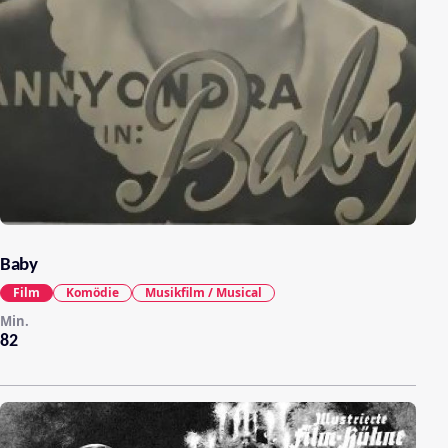
Baby
Film
Komödie
Musikfilm / Musical
Min.
82