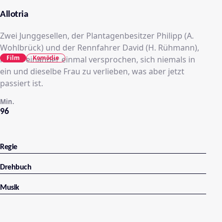
Allotria
Zwei Junggesellen, der Plantagenbesitzer Philipp (A.
Wohlbrück) und der Rennfahrer David (H. Rühmann),
Film
Komödie
haben einander einmal versprochen, sich niemals in
ein und dieselbe Frau zu verlieben, was aber jetzt
passiert ist.
Min.
96
Regie
Drehbuch
Musik