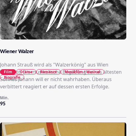
Wiener Walzer
Johann Strauß wird als "Walzerkönig" aus Wien
berühmt. Die musikalische Begabung seines ältesten
Film
Drama
Romanze
Musikfilm / Musical
Biografie
Sohnes Johann will er nicht wahrhaben. Überaus
verbittert reagiert er auf dessen ersten Erfolge.
Min.
95