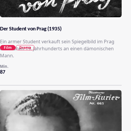
Der Student von Prag (1935)
Ein armer Student verkauft sein Spiegelbild im Prag
Film
Drama
des frühen 19. Jahrhunderts an einen dämonischen
Mann.
Min.
87