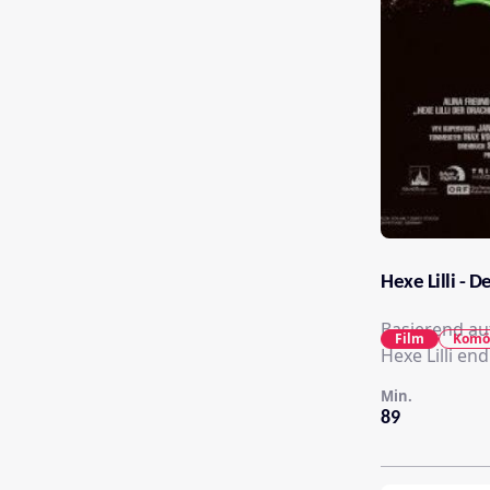
Hexe Lilli - 
Basierend au
Film
Komö
Hexe Lilli en
Min.
89