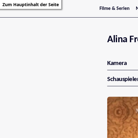
Zum Hauptinhalt der Seite
Filme & Serien
Trailer
S
Kritiken
S
Filmarchiv
Serienarchiv
Alina F
Kamera
Schauspiele