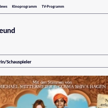
News
Kinoprogramm
TV-Programm
tars
Jetzt im Kino
treaming
Demnächst im Kino
Wien
Niederösterreich
reund
Oberösterreich
Steiermark
Burgenland
Kärnten
Salzburg
Tirol
Vorarlberg
rin/Schauspieler