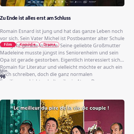
Zu Ende ist alles erst am Schluss
Romain Esnard ist jung und hat das ganze Leben noch
vor sich. Sein Vater Michel ist Postbeamter alter Schule
Film
Komödie
Drama
und geht gerade in Rente. Seine geliebte Großmutter
Madeleine musste jüngst ins Seniorenheim und sein
Opa ist gerade gestorben. Eigentlich interessiert sich
Romain für Literatur und vielleicht möchte er auch ein
Min.
Buch schreiben, doch die ganz normalen
96
Familiengeschichten halten ihn in Atem. Das
Seniorenheim findet Oma Madeleine so scheußlich,
dass sie urplötzlich Reißaus nimmt und spurlos
verschwindet. Familie Esnard, beziehungsweise das,
was von ihr übrig ist, gerät in noch größeren Aufruhr.
Vater Michel, ohnehin konsterniert über den eigenen
Ausstieg aus dem Leben, kriegt einen Wutanfall nach
dem nächsten. Und Romains Mutter erklärt, dass sie