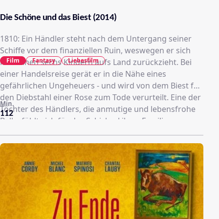
Die Schöne und das Biest (2014)
1810: Ein Händler steht nach dem Untergang seiner
Schiffe vor dem finanziellen Ruin, weswegen er sich
Film
Fantasy
Liebesfilm
mit seinen sechs Kindern aufs Land zurückzieht. Bei
einer Handelsreise gerät er in die Nähe eines
gefährlichen Ungeheuers - und wird von dem Biest für
den Diebstahl einer Rose zum Tode verurteilt. Eine der
Min.
Töchter des Händlers, die anmutige und lebensfrohe
112
Belle, fühlt sich für das Schicksal ihrer Familie
verantwortlich und bietet an, die Strafe anstelle ihres
Vaters anzutreten. Auf dem Schloss des Biestes
erwartet sie jedoch etwas ganz anderes als vermutet -
nicht der Tod, sondern ein Ort voll Magie, Freude und
Melancholie. Belle und das Biest kommen sich mit der
Zeit näher, wobei auch die Vergangenheit des
Monsters kein Geheimnis bleibt. Die wilde und
einsame Gestalt war einst ein schöner Prinz…