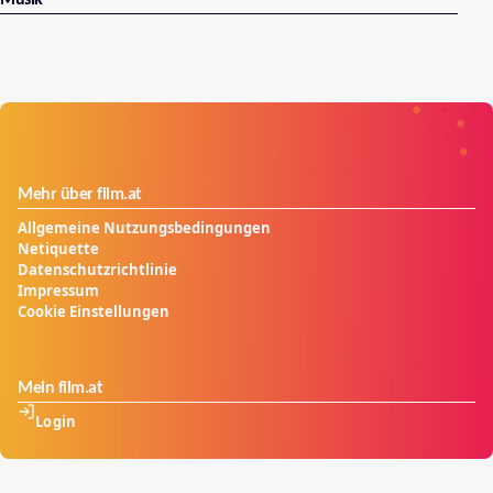
Mehr über film.at
Allgemeine Nutzungsbedingungen
Netiquette
Datenschutzrichtlinie
Impressum
Cookie Einstellungen
Mein film.at
Login