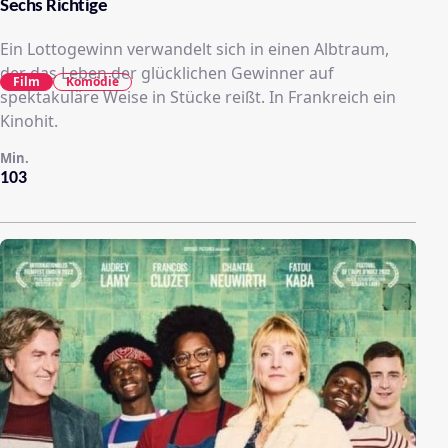
Sechs Richtige
Ein Lottogewinn verwandelt sich in einen Albtraum,
der das Leben der glücklichen Gewinner auf
Film
Komödie
spektakuläre Weise in Stücke reißt. In Frankreich ein
Kinohit.
Min.
103