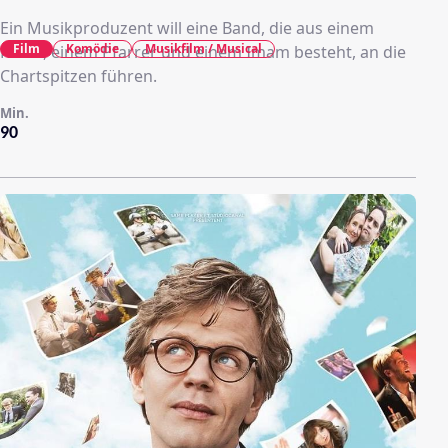
Ein Musikproduzent will eine Band, die aus einem
Film
Komödie
Musikfilm / Musical
Rabbi, einem Pfarrer und einem Imam besteht, an die
Chartspitzen führen.
Min.
90