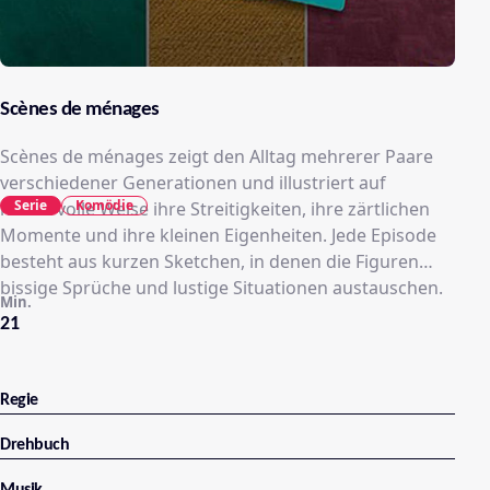
Scènes de ménages
Scènes de ménages zeigt den Alltag mehrerer Paare
verschiedener Generationen und illustriert auf
Serie
Komödie
humorvolle Weise ihre Streitigkeiten, ihre zärtlichen
Momente und ihre kleinen Eigenheiten. Jede Episode
besteht aus kurzen Sketchen, in denen die Figuren
bissige Sprüche und lustige Situationen austauschen.
Min.
21
Regie
Drehbuch
Musik