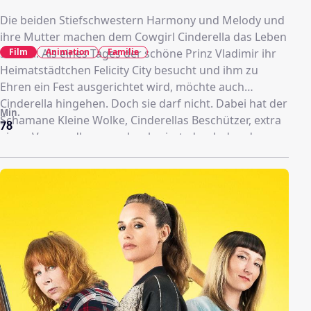
Die beiden Stiefschwestern Harmony und Melody und
ihre Mutter machen dem Cowgirl Cinderella das Leben
Film
Animation
Familie
schwer. Als eines Tages der schöne Prinz Vladimir ihr
Heimatstädtchen Felicity City besucht und ihm zu
Ehren ein Fest ausgerichtet wird, möchte auch
Cinderella hingehen. Doch sie darf nicht. Dabei hat der
Min.
Schamane Kleine Wolke, Cinderellas Beschützer, extra
78
einen Verwandlungszauber kreiert, durch den das
Mädchen das Herz des Prinzen gewinnen soll. Aber es
kommt anders als erhofft. Nach einer wilden Prügelei,
während der Cinderella sowohl ihre zauberhafte
Tarnung als auch einen Backenzahn verliert, wird der
Prinz entführt. Die Urheber sind schnell ausgemacht,
eine Bande von fiesen Gorilla-Banditen, doch Vladimir
bleibt verschwunden. Wird es Cinderella gelingen,
ihren Herz-Buben wiederzufinden, bevor es
Mitternacht schlägt und sie zurück ins Haus der
Stiefmutter muss? Oder kommt Prinz Vladimir ihr gar