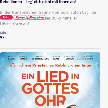
Rebellinnen – Leg’ dich nicht mit ihnen an!
In der französischen Gaunerkomödie laufen Cécil de
Film
Krimi
Komödie
France und Yolande Moreau zu krimineller
Höchstform auf.
Min.
97