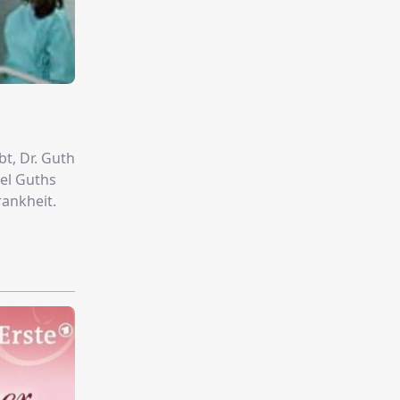
bt, Dr. Guth
iel Guths
rankheit.