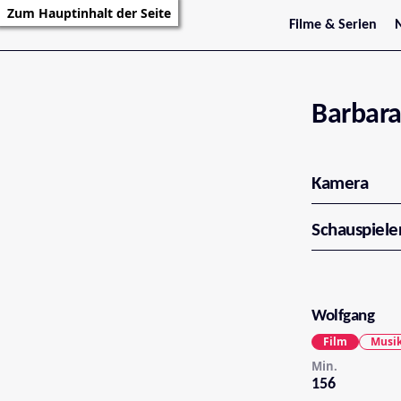
Zum Hauptinhalt der Seite
Filme & Serien
Trailer
S
Kritiken
S
Filmarchiv
Serienarchiv
Barbar
Kamera
Schauspiele
Wolfgang
Film
Musik
Min.
156