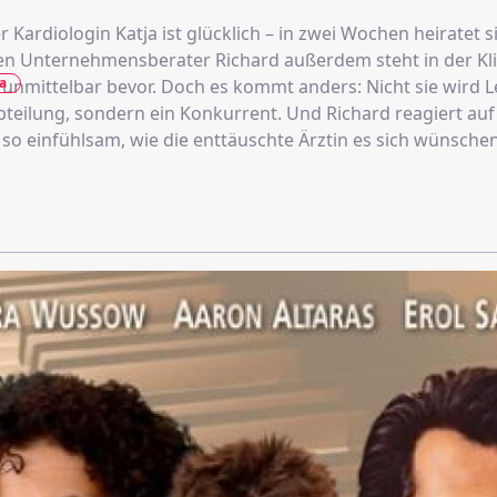
Kardiologin Katja ist glücklich – in zwei Wochen heiratet s
hmensberater Richard außerdem steht in der Klinik ihre
a
unmittelbar bevor. Doch es kommt anders: Nicht sie wird Le
bteilung, sondern ein Konkurrent. Und Richard reagiert auf
 so einfühlsam, wie die enttäuschte Ärztin es sich wünsche