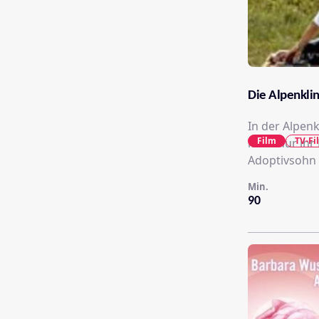
Die Alpenklin
In der Alpenk
Film
TV-Fi
kann nur ihr
Adoptivsohn D
Min.
90