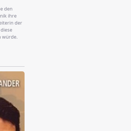
ie den
iterin der
 diese
n würde.