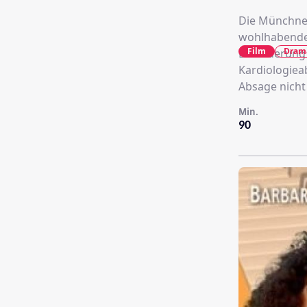
Die Münchner 
wohlhabenden Unterne
Film
Dram
Beförderung 
Kardiologiea
Absage nicht
Min.
90