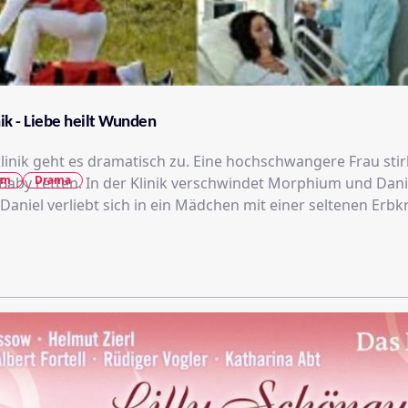
ik - Liebe heilt Wunden
linik geht es dramatisch zu. Eine hochschwangere Frau stir
lm
Drama
 Baby retten. In der Klinik verschwindet Morphium und Dan
aniel verliebt sich in ein Mädchen mit einer seltenen Erbk