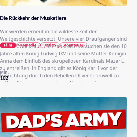
Die Rückkehr der Musketiere
Wir werden erneut in die wildeste Zeit der
Weltgeschichte versetzt. Unsere vier Draufgänger sind
Film
Komödie
Action
Abenteuer
wieder "voll drauf". In Frankreich versuchen sie den 10
Jahre alten König Ludwig IXV und seine Mutter Königin
Anna dem Einfluß des skrupellosen Kardinals Mazarin
zu entreißen. In England gilt es König Karl I vor der
Min.
Hinrichtung durch den Rebellen Oliver Cromwell zu
102
retten. Sie stürzen von einem Abenteuer ins andere,
doch bei der schönen Spionin Justine laufen alle
Gefahr ihr Herz...und somit Kopf und Kragen zu
verlieren.