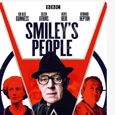
Söhne aus bestem Haus sind auf Brautschau. Sowohl
Molly als auch Cynthia sind hingerissen, beide
allerdings von Roger! Ein banges Hoffen beginnt, bis
endlich Gewissheit einkehrt. Der eher zwielichtige
Osborne hingegen, verfolgt ganz andere Interessen.
Wie soll Molly in diesen Wirren ihr Glück finden?