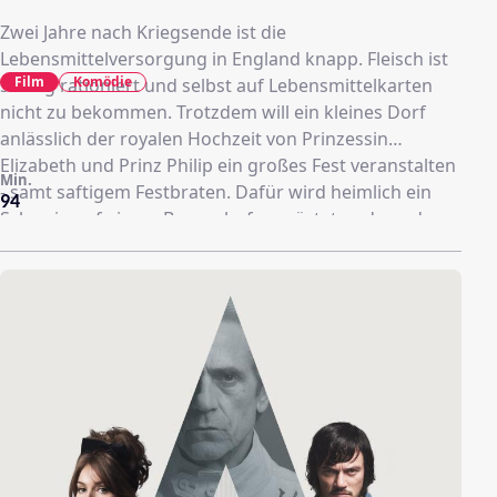
Zwei Jahre nach Kriegsende ist die
Lebensmittelversorgung in England knapp. Fleisch ist
Film
Komödie
streng rationiert und selbst auf Lebensmittelkarten
nicht zu bekommen. Trotzdem will ein kleines Dorf
anlässlich der royalen Hochzeit von Prinzessin
Elizabeth und Prinz Philip ein großes Fest veranstalten
Min.
- samt saftigem Festbraten. Dafür wird heimlich ein
94
Schwein auf einem Bauernhof gemästet und vor der
Öffentlichkeit versteckt. Doch Fußpfleger Gilbert
entdeckt das Tier - und will es mit seiner Frau stehlen...