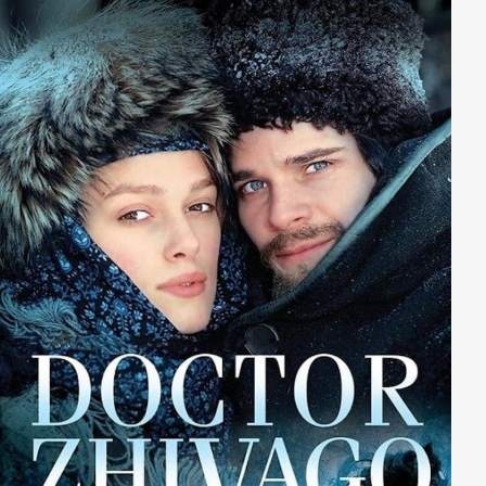
daran setzt, den Fortschritt im Land zu verhindern.
Arthur setzt sich hier für seinen Geschäftspartner
Doyce ein, der seit Jahren versucht, ein Patent
anzumelden. Nachdem die Dorrits endlich aus dem
Schuldgefängnis freigekommen sind, verliert Arthur
durch den Schwindel des Spekulanten Merdle sein
Vermögen und landet selbst in Marshalsea. Little
Dorrit steht ihm dort in seiner Not bei...