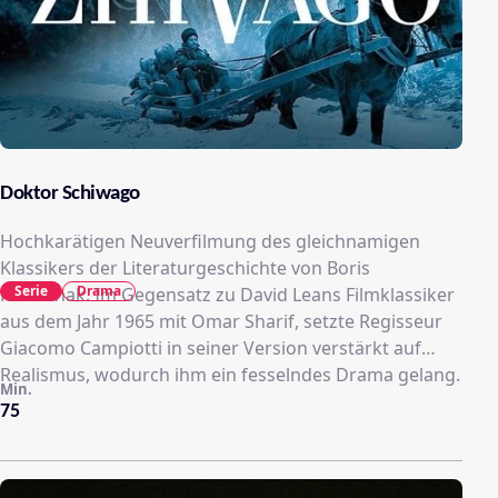
Doktor Schiwago
Hochkarätigen Neuverfilmung des gleichnamigen
Klassikers der Literaturgeschichte von Boris
Serie
Drama
Pasternak. Im Gegensatz zu David Leans Filmklassiker
aus dem Jahr 1965 mit Omar Sharif, setzte Regisseur
Giacomo Campiotti in seiner Version verstärkt auf
Realismus, wodurch ihm ein fesselndes Drama gelang.
Min.
75