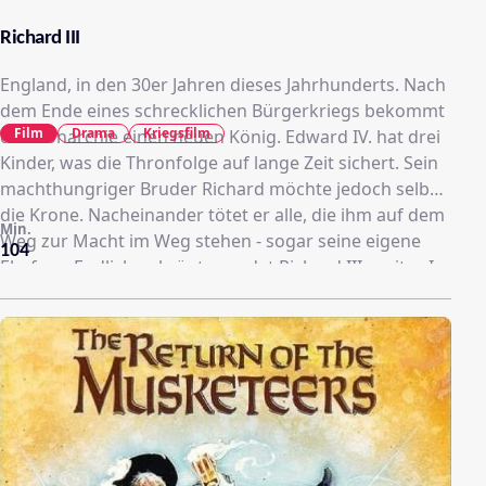
Richard III
England, in den 30er Jahren dieses Jahrhunderts. Nach
dem Ende eines schrecklichen Bürgerkriegs bekommt
Film
Drama
Kriegsfilm
die Monarchie einen neuen König. Edward IV. hat drei
Kinder, was die Thronfolge auf lange Zeit sichert. Sein
machthungriger Bruder Richard möchte jedoch selbst
die Krone. Nacheinander tötet er alle, die ihm auf dem
Min.
Weg zur Macht im Weg stehen - sogar seine eigene
104
Ehefrau. Endlich gekrönt, mordet Richard III. weiter. Im
Ausland stellt der junge Henry Richmond daraufhin
eine Armee zum Sturz des tyrannischen Monarchen
zusammen.