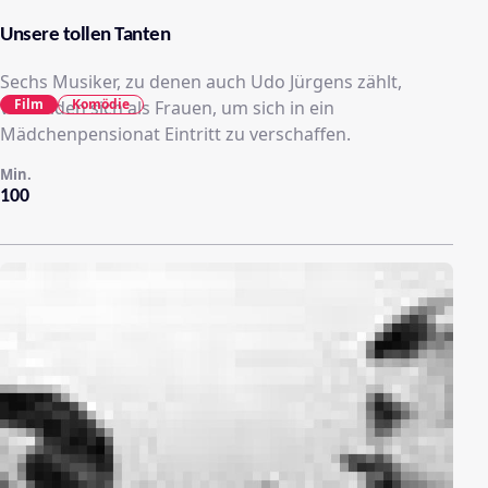
Unsere tollen Tanten
Sechs Musiker, zu denen auch Udo Jürgens zählt,
Film
Komödie
verkleiden sich als Frauen, um sich in ein
Mädchenpensionat Eintritt zu verschaffen.
Min.
100