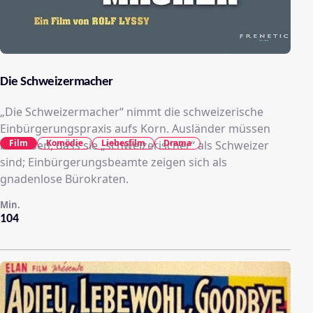
Die Schweizermacher
„Die Schweizermacher“ nimmt die schweizerische
Einbürgerungspraxis aufs Korn. Ausländer müssen
Film
Komödie
Liebesfilm
Drama
beweisen, dass sie „schweizerischer“ als Schweizer
sind; Einbürgerungsbeamte zeigen sich als
gnadenlose Bürokraten.
Min.
104