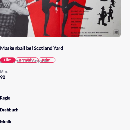
Maskenball bei Scotland Yard
Film
Komödie
Krimi
Deutsche TV-Komödie
Min.
90
Regie
Drehbuch
Musik