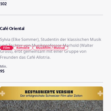
102
Café Oriental
Sylvia (Elke Sommer), Studentin der klassischen Musik
und Tochter von Musikprofessor Marhold (Walter
Film
Komödie
Musikfilm / Musical
Gross), erbt gemeinsam mit einer Gruppe von
Freunden das Café Allotria.
Min.
95