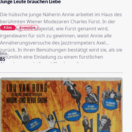
Junge Leute brauchen Liebe
Die hübsche junge Näherin Annie arbeitet im Haus des
berühmten Wiener Modezaren Charles Fürst. In der
Film
Komödie
Hoffnung, Ihre Majestät, wie Fürst genannt wird,
irgendwann für sich zu gewinnen, weist Annie alle
Annäherungsversuche des Jazztrompeters Axel
zurück. In ihren Bemühungen bestätigt wird sie, als sie
Min.
irrtümlich eine Einladung zu einem fürstlichen
85
Abendessen erhält und Charles auf eine
Geschäftsreise nach Paris begleiten darf. Doch in der
Stadt der Liebe werden ihre Hoffnungen jäh zerstört.